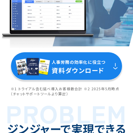
人事労務の効率化に役立つ
資料ダウンロード
※1 トライアル含む延べ導入お客様数合計 ※2 2025年5月時点
（チャットサポートツールより算出）
PROBLEM
ジンジャーで実現できる