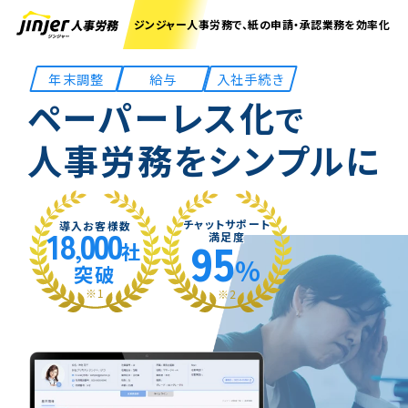
ジンジャー人事労務で、紙の申請・承認業務を効率化
年末調整
給与
入社手続き
ペーパーレス化
で
人事労務をシンプルに
チャットサポート
導入お客様数
18
000
95
満足度
,
社
%
突破
※1
※2