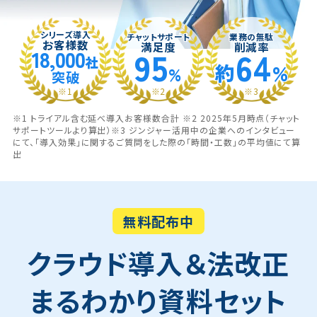
シリーズ導入
チャットサポート
業務の無駄
お客様数
満足度
削減率
95
64
18,000
社
約
%
%
突破
※1
※2
※3
※1 トライアル含む延べ導入お客様数合計 ※2 2025年5月時点（チャット
サポートツールより算出）
※3 ジンジャー活用中の企業へのインタビュー
にて、「導入効果」に関するご質問をした際の「時間・工数」の平均値にて算
出
無料配布中
クラウド導入＆法改正
まるわかり資料セット