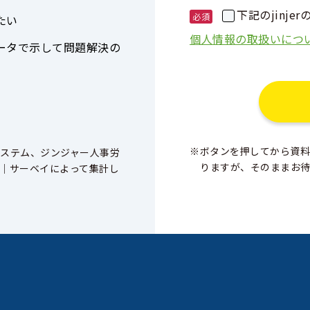
下記のjinj
たい
個人情報の取扱いにつ
ータで示して問題解決の
※ボタンを押してから資料
ステム、ジンジャー人事労
りますが、そのままお
｜サーベイによって集計し
。