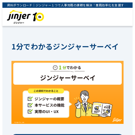
資料ダウンロード｜ジンジャー１つで人事労務の課題を解決！業務効率化を支援するクラウドサービス｜jinjer株式会社
1分でわかるジンジャーサーベイ