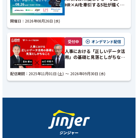
HR×AIを牽引する5社が描く未
来のHRを「見る、体感する、確
信する」
開催日：
2026年08月26日 (水)
受付中
オンデマンド配信
人事における「正しいデータ活
用」の基礎と見落としがちなこ
と｜アーカイブ配信
配信期間：
2025年11月01日 (土)
2026年09月30日 (水)