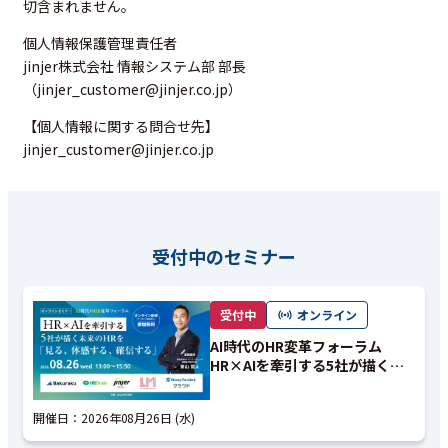
切含まれません。
個人情報保護管理責任者
jinjer株式会社 情報システム部 部長
（jinjer_customer@jinjer.co.jp）
【個人情報に関する問合せ先】
jinjer_customer@jinjer.co.jp
受付中のセミナー
受付中
オンライン
AI時代のHR変革フォーラム
HR×AIを牽引する5社が描く未
来のHRを「見る、体感する、確
信する」
開催日：
2026年08月26日 (水)