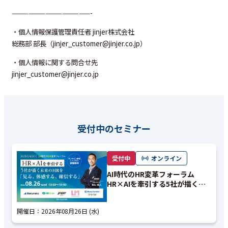
——————————————-
・個人情報保護管理責任者 jinjer株式会社
総務部 部長（jinjer_customer@jinjer.co.jp）
・個人情報に関する問合せ先
jinjer_customer@jinjer.co.jp
受付中のセミナー
受付中
オンライン
AI時代のHR変革フォーラム
HR×AIを牽引する5社が描く未
来のHRを「見る、体感する、確
信する」
開催日：
2026年08月26日 (水)