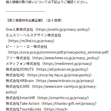
個人情報の取り扱いについては下記よりご確認ください。
——————————————-
【第三者提供先出展企業】（五十音順）
One人事株式会社（
https://onehr.jp/privacy-policy/
）
エムスリーヘルスデザイン株式会社
（
https://m3hd.co.jp/privacy
）
ピー・シー・エー株式会社
（
https://corp.pca.jp/common/pdf/privacypolicy_seminar.pdf
）
フリー株式会社（
https://www.freee.co.jp/privacy_policy/
）
メディフォン株式会社（
https://mediment.jp/privacy
）
株式会社DONUTS（
https://all.jobcan.ne.jp/policy/
）
株式会社HQ（
https://corp.hq-hq.co.jp/privacypolicy
）
株式会社HRBrain（
https://www.hrbrain.co.jp/privacy
）
株式会社iCARE（
https://www.icare-carely.co.jp/privacy-
policy
）
株式会社SmartHR（
https://smarthr.co.jp/privacy/
）
株式会社Take Action（
https://thanks-gift.net/privacy/
）
株式会社Touch&Links（
https://touch-