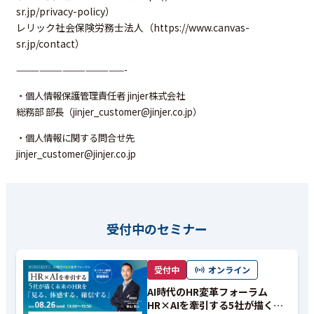
sr.jp/privacy-policy
）
レリック社会保険労務士法人（
https://www.canvas-
sr.jp/contact
）
——————————————-
・個人情報保護管理責任者 jinjer株式会社
総務部 部長（jinjer_customer@jinjer.co.jp）
・個人情報に関する問合せ先
jinjer_customer@jinjer.co.jp
受付中のセミナー
受付中
オンライン
AI時代のHR変革フォーラム
HR×AIを牽引する5社が描く未