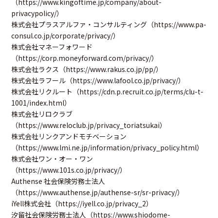
（
https://www.kingoftime.jp/company/about-
privacypolicy/
）
株式会社プラスアルファ・コンサルティング（
https://www.pa-
consul.co.jp/corporate/privacy/
）
株式会社マネーフォワード
（
https://corp.moneyforward.com/privacy/
）
株式会社ラクス（
https://www.rakus.co.jp/pp/
）
株式会社ラフール（
https://www.lafool.co.jp/privacy/
）
株式会社リクルート（
https://cdn.p.recruit.co.jp/terms/clu-t-
1001/index.html
）
株式会社リロクラブ
（
https://www.reloclub.jp/privacy_toriatsukai
）
株式会社リンクアンドモチベーション
（
https://www.lmi.ne.jp/information/privacy_policy.html
）
株式会社ワン・オー・ワン
（
https://www.101s.co.jp/privacy/
）
Authense 社会保険労務士法人
（
https://www.authense.jp/authense-sr/sr-privacy/
）
iYell株式会社（
https://iyell.co.jp/privacy_2
）
汐留社会保険労務士法人（
https://www.shiodome-