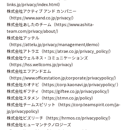
links.jp/privacy/index.html
）
株式会社アクティブ アンド カンパニー
（
https://www.aand.co.jp/privacy/
）
株式会社あしたのチーム（
https://www.ashita-
team.com/privacy/about/
）
株式会社アッテル
（
https://attelu.jp/privacy/management/demo
）
株式会社アトラエ（
https://atrae.co.jp/privacy_policy/
）
株式会社ウェルネス・コミュニケーションズ
（
https://hss.wellcoms.jp/privacy
）
株式会社エフアンドエム
（
https://www.officestation.jp/corporate/privacypolicy/
）
株式会社カオナビ（
https://corp.kaonavi.jp/privacypolicy/
）
株式会社ギフティ（
https://giftee.co.jp/privacypolicy/
）
株式会社スタメン（
https://stmn.co.jp/policy
）
株式会社チームスピリット（
https://corp.teamspirit.com/ja-
jp/privacypolicy
）
株式会社ビズリーチ（
https://hrmos.co/privacypolicy/
）
株式会社ヒューマンテクノロジーズ