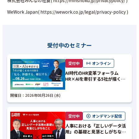
株式会社みんなの社食(
https://minshoku.jp/privacypolicy/
)
WeWork Japan(
https://wework.co.jp/legal/privacy-policy
)
受付中のセミナー
受付中
オンライン
AI時代のHR変革フォーラム
HR×AIを牽引する5社が描く未
来のHRを「見る、体感する、確
信する」
開催日：
2026年08月26日 (水)
受付中
オンデマンド配信
人事における「正しいデータ活
用」の基礎と見落としがちなこ
と｜アーカイブ配信