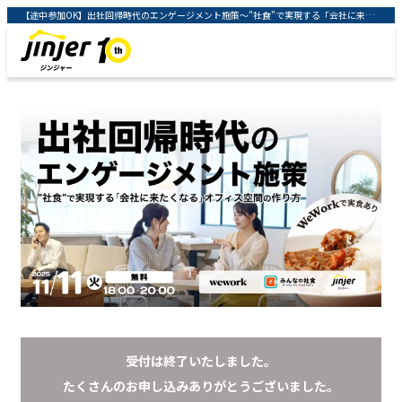
【途中参加OK】出社回帰時代のエンゲージメント施策～”社食”で実現する「会社に来たくなる」オフィス空間の作り方～ ｜クラウド型人事労務システム「ジンジャー」 ｜ jinjer株式会社
受付は終了いたしました。
たくさんのお申し込みありがとうございました。