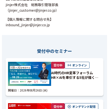
jinjer株式会社 総務取引管理部長
（jinjer_customer@jinjer.co.jp）
【個人情報に関する問合せ先】
inbound_jinjer@jinjer.co.jp
受付中のセミナー
受付中
オンライン
AI時代のHR変革フォーラム
HR×AIを牽引する5社が描く未
来のHRを「見る、体感する、確
信する」
開催日：
2026年08月26日 (水)
受付中
オンデマンド配信