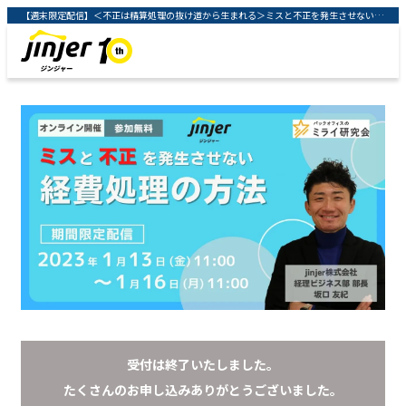
【週末限定配信】＜不正は精算処理の抜け道から生まれる＞ミスと不正を発生させない経費処理の方法 ｜クラウド型人事労務システム「ジンジャー」 ｜ jinjer株式会社
受付は終了いたしました。
たくさんのお申し込みありがとうございました。