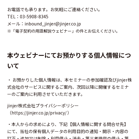
お電話でも承ります。お気軽にご連絡ください。
TEL：03-5908-8345
メール：
inbound_jinjer@jinjer.co.jp
※「電子契約の用語解説ウェビナー」の件とお伝えください。
本ウェビナーにてお預かりする個人情報につ
いて
・ お預かりした個人情報は、本セミナーの参加確認及びjinjer株
式会社のサービスに関するご案内、次回以降に開催するセミナ
ーのご案内に利用させていただきます。
jinjer株式会社プライバシーポリシー
（
https://jinjer.co.jp/privacy/
）
・本人からの求めにより、下記【個人情報に関する問合せ先】
にて、当社の保有個人データの利用目的の通知・開示・内容の
訂正・追加又は削除・利用停止・消去・第三者提供の停止・第