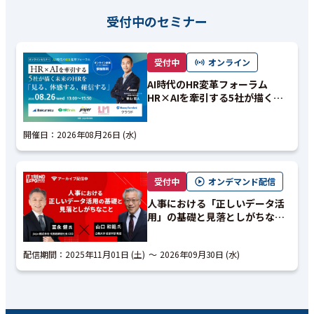
受付中のセミナー
受付中
オンライン
AI時代のHR変革フォーラム
HR×AIを牽引する5社が描く未
来のHRを「見る、体感する、確
信する」
開催日：
2026年08月26日 (水)
受付中
オンデマンド配信
人事における「正しいデータ活
用」の基礎と見落としがちなこ
と｜アーカイブ配信
配信期間：
2025年11月01日 (土)
2026年09月30日 (水)