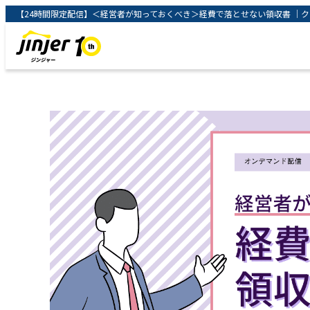
【24時間限定配信】＜経営者が知っておくべき＞経費で落とせない領収書 ｜クラウ