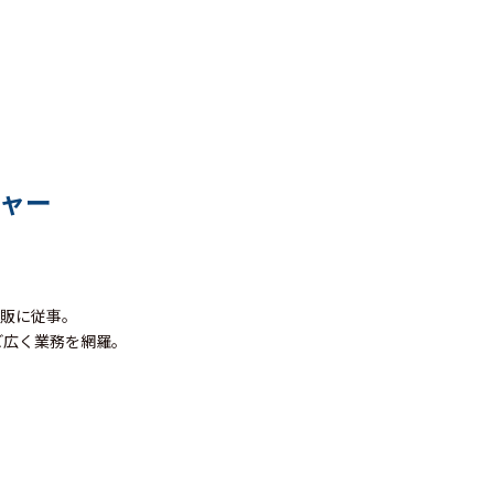
ャー
拡販に従事。
ど広く業務を網羅。