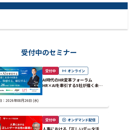
受付中のセミナー
受付中
オンライン
AI時代のHR変革フォーラム
HR×AIを牽引する5社が描く未来
のHRを「見る、体感する、確信す
る」
日：
2026年08月26日 (水)
受付中
オンデマンド配信
人事における「正しいデータ活