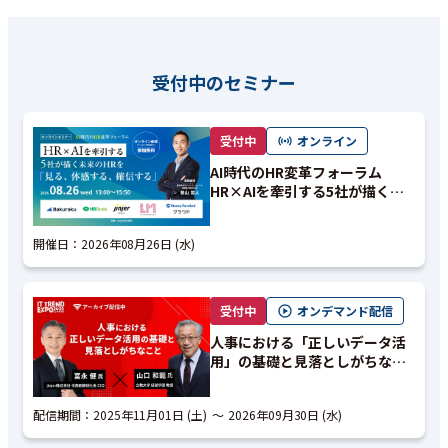
受付中のセミナー
受付中
オンライン
AI時代のHR変革フォーラム
HR×AIを牽引する5社が描く未
来のHRを「見る、体感する、確
信する」
開催日：
2026年08月26日 (水)
受付中
オンデマンド配信
人事における「正しいデータ活
用」の基礎と見落としがちなこ
と｜アーカイブ配信
配信期間：
2025年11月01日 (土)
2026年09月30日 (水)