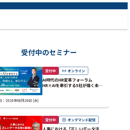
受付中のセミナー
受付中
オンライン
AI時代のHR変革フォーラム
HR×AIを牽引する5社が描く未来
のHRを「見る、体感する、確信す
る」
日：
2026年08月26日 (水)
受付中
オンデマンド配信
人事における「正しいデータ活