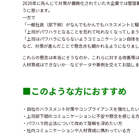
2020年に先んじて対策が義務化されていた大企業では管
うに思います。
一方で
「一般社員（部下側）がなんでもかんでもハラスメントと
「上司がパワハラとなることを恐れて叱れなくなってしま
「上司はパワハラにならないようコミュニケーション自体
など、対策が進んだことで懸念点も聞かれるようになりま
これらの懸念は本当にそうなのか、これらに対する改善策
人材育成はできないか…などデータや事例を交えてお話し
■このような方におすすめ
・自社のハラスメント対策やコンプライアンスを強化した
・上司部下間のコミュニケーションに不安や懸念を感じる
・パワハラ防止法について改めて理解を深めたい方
・社内コミュニケーションや人材育成に携わっている方