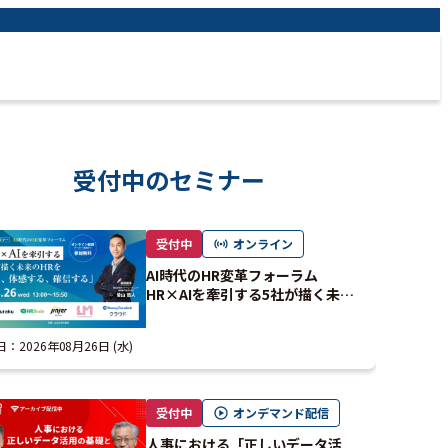
受付中のセミナー
受付中
オンライン
AI時代のHR変革フォーラム
HR×AIを牽引する5社が描く未来
のHRを「見る、体感する、確信す
る」
日：
2026年08月26日 (水)
受付中
オンデマンド配信
人事における「正しいデータ活