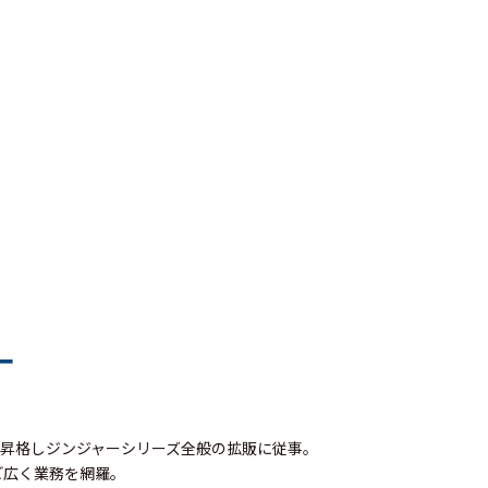
ー
ー昇格しジンジャーシリーズ全般の拡販に従事。
ど広く業務を網羅。