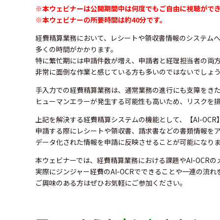
※本ウェビナーは公開期間中は何度でもご自由に視聴がで
※本ウェビナーの所要時間は約40分です。
経費精算業務において、レシートや領収書情報のシステム
多くの時間がかかります。
特に繁忙期には申請件数が増え、申請者と経理担当者の両
非常に面倒な作業と感じている方も多いのではないでしょ
手入力での経費精算業務は、通常業務の進行にも支障をき
ヒューマンエラーが発生する可能性も高いため、リスクを
上記を解決する経費精算システムの機能として、【AI-OC
申請する際にレシートや領収書、請求書などの書類情報を
データ化された情報を申請に反映させることが可能になり
本ウェビナーでは、経費精算業務における課題やAI-OCR
実際にジンジャー経費のAI-OCRでできることや一連の流
ご興味のある方はぜひお気軽にご参加ください。