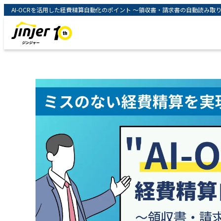
AI-OCRを活用した経費精算自動化のポイント ～領収書・請求書の自動読み取りを