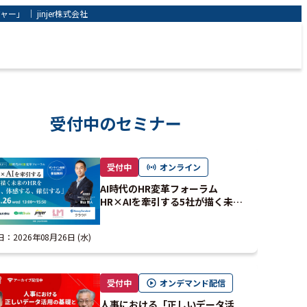
｜ jinjer株式会社
受付中のセミナー
受付中
オンライン
AI時代のHR変革フォーラム
HR×AIを牽引する5社が描く未来
のHRを「見る、体感する、確信す
る」
日：
2026年08月26日 (水)
受付中
オンデマンド配信
人事における「正しいデータ活