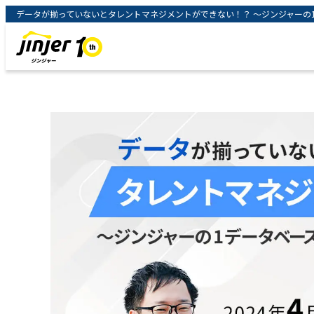
データが揃っていないとタレントマネジメントができない！？ ～ジンジャーの1デ