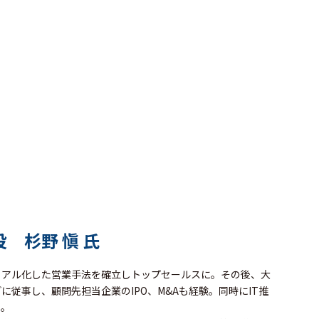
役 杉野 愼 氏
ュアル化した営業手法を確立しトップセールスに。その後、大
従事し、顧問先担当企業のIPO、M&Aも経験。同時にIT推
力。