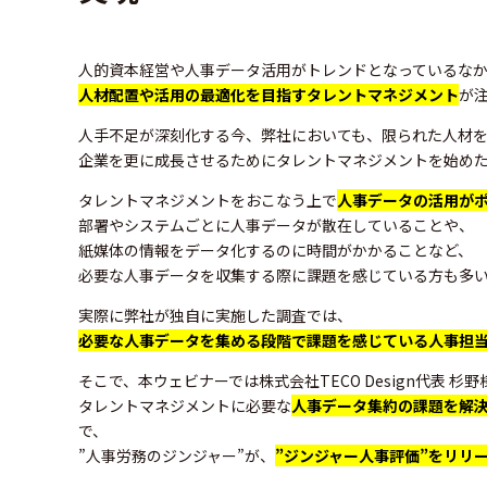
人的資本経営や人事データ活用がトレンドとなっているな
人材配置や活用の最適化を目指すタレントマネジメント
が
人手不足が深刻化する今、弊社においても、限られた人材
企業を更に成長させるためにタレントマネジメントを始め
タレントマネジメントをおこなう上で
人事データの活用が
部署やシステムごとに人事データが散在していることや、
紙媒体の情報をデータ化するのに時間がかかることなど、
必要な人事データを収集する際に課題を感じている方も多
実際に弊社が独自に実施した調査では、
必要な人事データを集める段階で課題を感じている人事担当
そこで、本ウェビナーでは株式会社TECO Design代表 杉野
タレントマネジメントに必要な
人事データ集約の課題を解決
で、
”人事労務のジンジャー”が、
”ジンジャー人事評価”をリリ