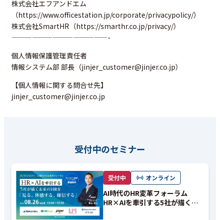
株式会社エフアンドエム
（
https://www.officestation.jp/corporate/privacypolicy/
）
株式会社SmartHR（
https://smarthr.co.jp/privacy/
）
——————————————-
個人情報保護管理責任者
情報システム部 部長（jinjer_customer@jinjer.co.jp）
【個人情報に関する問合せ先】
jinjer_customer@jinjer.co.jp
受付中のセミナー
受付中
オンライン
AI時代のHR変革フォーラム
HR×AIを牽引する5社が描く未
来のHRを「見る、体感する、確