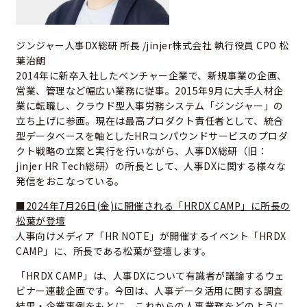
ジンジャー人事DX総研 所長 /jinjer株式会社 執行役員 CPO 松
葉治朗
2014年に新卒入社したベンチャー企業で、新規事業の企画、
営業、管理など幅広い業務に従事。2015年9月に大手人材企
業に転職し、クラウド型人事労務システム「ジンジャー」の
立ち上げに参画。現在は最高プロダクト責任者として、統合
型データベースを軸としたHRコンパウンドサービスのプロダ
クト戦略の立案と実行を行いながら、人事DX総研（旧：
jinjer HR Tech総研）の所長として、人事DXに関する様々な
発信をおこなっている。
■2024年7月26日(金)に開催される「HRDX CAMP」に所長の
松葉が登壇
人事向けメディア「HR NOTE」が開催するイベント「HRDX
CAMP」に、所長である松葉が登壇します。
「HRDX CAMP」は、人事DXについて有識者が議論するウェ
ビナー連載企画です。今回は、人事データ活用に関する調査
結果・企業事例をもとに、これからの人事業務をどのように