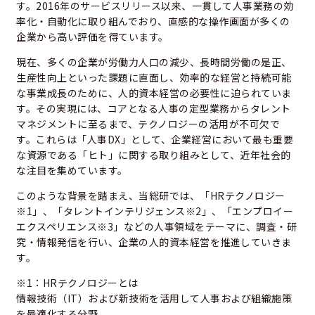
す。2016年のサービスリリース以来、一貫して人事業務の効
率化・自動化に取り組んでおり、直感的な操作画面が多くの
企業から高い評価を得ています。
現在、多くの企業が労働力人口の減少、長時間労働の是正、
生産性向上といった課題に直面し、効率的な経営と持続可能
な事業成長のために、人的資本経営の必要性に迫られていま
す。その実現には、コアとなる人事の定型業務からタレント
マネジメントに至るまで、テクノロジーの活用が不可欠で
す。これらは「人事DX」として、企業経営において最も重要
な資源である「ヒト」に関する取り組みとして、近年社会的
な注目を集めています。
このような背景を踏まえ、当総研では、「HRテクノロジー
※1」、「タレントインテリジェンス※2」、「エンプロイー
エクスペリエンス※3」などの人事領域をテーマに、調査・研
究・情報発信を行い、企業の人的資本経営を推進していきま
す。
※1：HRテクノロジーとは
情報技術（IT）および新技術を活用して人事および組織施策
を最適化する分野。