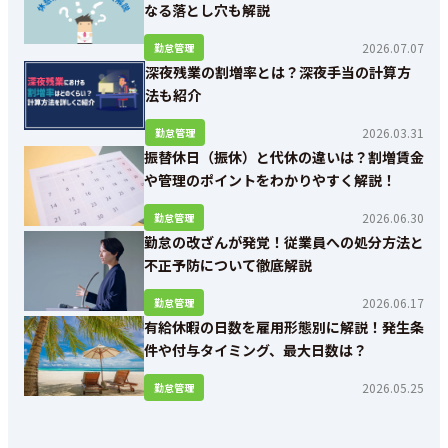
なる落とし穴も解説
2026.07.07
勤怠管理
深夜残業の割増率とは？深夜手当の計算方
法も紹介
2026.03.31
勤怠管理
振替休日（振休）と代休の違いは？割増賃金
や管理のポイントをわかりやすく解説！
2026.06.30
勤怠管理
勤怠の改ざんが発覚！従業員への処分方法と
不正予防について徹底解説
2026.06.17
勤怠管理
有給休暇の日数を雇用形態別に解説！発生条
件や付与タイミング、最大日数は？
2026.05.25
勤怠管理