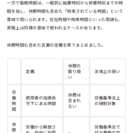
一方で勤務時間は、一般的に始業時刻から終業時刻までの時
間を指し、休憩時間も含めた「拘束されている時間」という
意味で用いられます。在社時間や拘束時間といった用語も、
実務上は同様の意味で使われるケースがあります。
休憩時間も含めた言葉の定義を表でまとめました。
休憩の
定義
取り扱
法律上の扱い
い
労
休憩は
働
使用者の指揮命
労働基準法上
含まれ
時
令下にある時間
の規制対象
ない
間
休
労働から解放さ
労働基準法で
憩
れ、自由に利用
–
付与義務の定