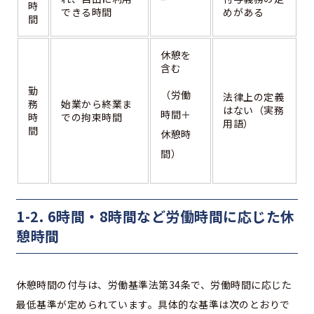
時
できる時間
めがある
間
休憩を
含む
勤
（労働
法律上の定義
務
始業から終業ま
はない（実務
時間＋
時
での拘束時間
用語）
間
休憩時
間）
1-2. 6時間・8時間など労働時間に応じた休
憩時間
休憩時間の付与は、労働基準法第34条で、労働時間に応じた
最低基準が定められています。具体的な基準は次のとおりで