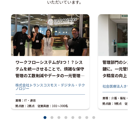
いただいています。
ワークフローシステムが3つ！？シス
管理部門のシ
テムを統一させることで、煩雑な保守
鍵に。一元管
管理の工数削減やデータの一元管理を
タ精度の向上
実現させていく！
功！
株式会社トランスコスモス・デジタル・テク
社会医療法人き
ノロジー
業種：介護・福祉・
業種：IT・通信
拠点数：9拠点
従業
拠点数：2拠点
従業員数：101〜300名