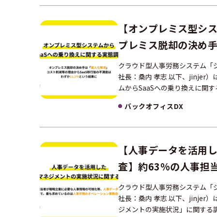
【オンプレミス型シス
プレミス脱却の決め手
後の不満度は わずか1
クラウド型人事労務システム「ジ
社長：桑内 孝志 以下、jinj
ムからSaaSへの乗り換えに関
バックオフィスDX
【人事データを活用
査】約63%の人事担
ータの利活用を実感 
クラウド型人事労務システム「ジ
ン業務自動化
社長：桑内 孝志 以下、jinj
ジメントの実施状況」に関する調