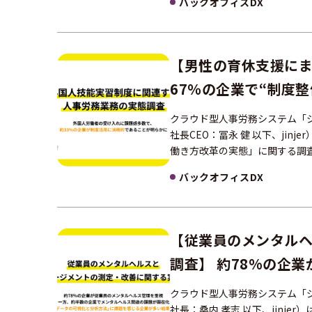
バックオフィスDX
【男性の育休支援にま
67％の企業で“制度整
「数値目標義務化対
クラウド型人事労務システム「ジ
社長CEO：冨永 健 以下、ji
働き方改革の実態」に関する調査
バックオフィスDX
【従業員のメンタルヘ
調査】 約78%の企
企業でメンタルヘル
クラウド型人事労務システム「ジ
法」に課題を感じる
社長：桑内 孝志 以下、jinj