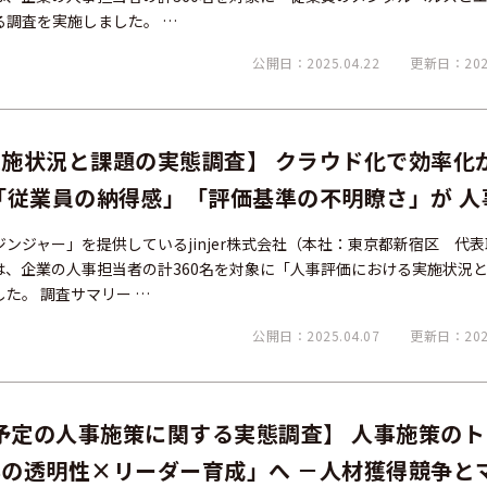
調査を実施しました。 …
公開日：2025.04.22
更新日：2025
施状況と課題の実態調査】 クラウド化で効率化
「従業員の納得感」「評価基準の不明瞭さ」が 人
ンジャー」を提供しているjinjer株式会社（本社：東京都新宿区 代
er）は、企業の人事担当者の計360名を対象に「人事評価における実施状況
た。 調査サマリー …
公開日：2025.04.07
更新日：2025
み予定の人事施策に関する実態調査】 人事施策の
の透明性×リーダー育成」へ －人材獲得競争と