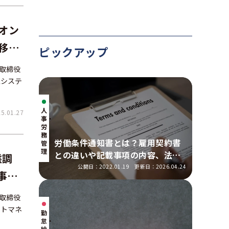
オン
移行
ピックアップ
表取締役
型システ
人
.01.27
事・
労
務
労働条件通知書とは？雇用契約書
管
理
との違いや記載事項の内容、法改
態調
正の明示ルールを解説
公開日：2022.01.19
更新日：2026.04.24
事デ
ショ
表取締役
ントマネ
勤
怠・
給