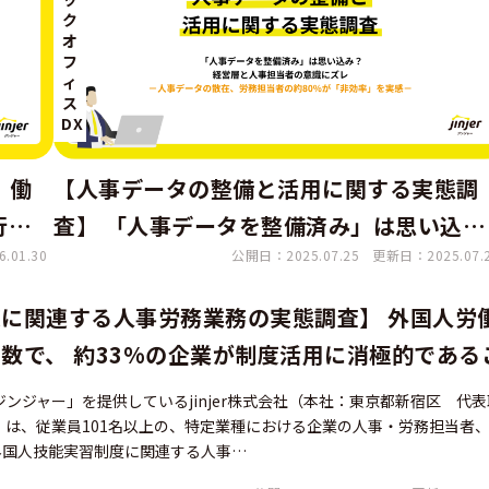
ク
オ
フ
ィ
ス
DX
【人事データの整備と活用に関する実態調
 働
査】 「人事データを整備済み」は思い込
行う」
公開日：2025.07.25
更新日：2025.07.
.01.30
み？ 経営層と人事担当者の意識にズレ －
02名
事データの散在、労務担当者の約80%が「
ベー
に関連する人事労務業務の実態調査】 外国人労
効率」を実感－
数で、 約33%の企業が制度活用に消極的である
ンジャー」を提供しているjinjer株式会社（本社：東京都新宿区 代
njer）は、従業員101名以上の、特定業種における企業の人事・労務担当者
外国人技能実習制度に関連する人事…