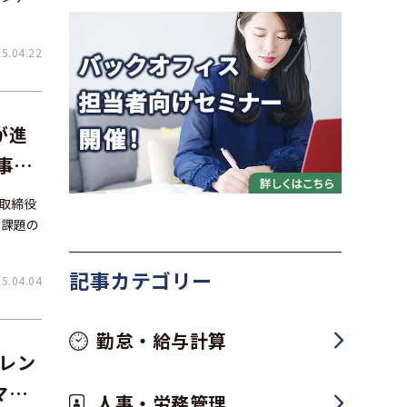
.04.22
が進
事担
表取締役
と課題の
記事カテゴリー
.04.04
勤怠・給与計算
トレン
マネ
人事・労務管理