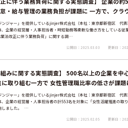
正に伴う業務負荷に関する実態調査】 企業の約5
怠・給与管理の業務負担が課題に 一方で、クラ
方を実現した企業は86%に上っているという結
ンジャー」を提供しているjinjer株式会社（本社：東京都新宿区 代
er）は、企業の経営層・人事担当者・時短勤務等柔軟な働き方をしている従
休業法改正に伴う業務負荷」に関する調…
公開日：2025.03.03
更新日：2025
組みに関する実態調査】 500名以上の企業を中
進に取り組む一方で 女性管理職比率の低さが課題
ンジャー」を提供しているjinjer株式会社（本社：東京都新宿区 代
er）は、企業の経営層・人事担当者の計553名を対象に「女性活躍推進の取
施しました。 …
公開日：2025.02.05
更新日：2025