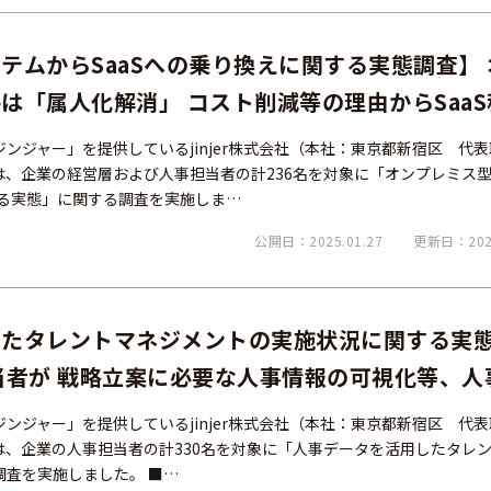
テムからSaaSへの乗り換えに関する実態調査】 
は「属人化解消」 コスト削減等の理由からSaaS
1.1%という結果に
ンジャー」を提供しているjinjer株式会社（本社：東京都新宿区 代
er）は、企業の経営層および人事担当者の計236名を対象に「オンプレミス
する実態」に関する調査を実施しま…
公開日：2025.01.27
更新日：2025
したタレントマネジメントの実施状況に関する実
当者が 戦略立案に必要な人事情報の可視化等、人
一方で、最も求めているのは人事労務のオペレー
ンジャー」を提供しているjinjer株式会社（本社：東京都新宿区 代
er）は、企業の人事担当者の計330名を対象に「人事データを活用したタレ
査を実施しました。 ■…