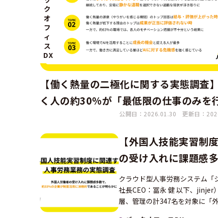
ク
オ
フ
ィ
ス
DX
【働く熱量の二極化に関する実態調査】
く人の約30%が「最低限の仕事のみを
公開日：2026.01.30
更新日：2026
静かな退職状態に ― 企業で働く人1,2
を対象に調査、 約60%の職場ではモチ
【外国人技能実習制度
ションの変化を見逃すリスクあり ―
の受け入れに課題感多
が明らかに
クラウド型人事労務システム「ジ
社長CEO：冨永 健 以下、ji
層、管理の計347名を対象に「