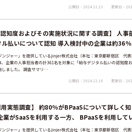
公開日：2024.12.23
更新日：2024
認知度およびその実施状況に関する調査】 人事
タル払いについて認知 導入検討中の企業は約36
向
ンジャー」を提供しているjinjer株式会社（本社：東京都新宿区 代
er）は、企業の人事担当者の計361名を対象に「給与デジタル払いの認知度
しました。 調査サマリ…
公開日：2024.12.18
更新日：2024
利用実態調査】 約80%がBPaaSについて詳しく
企業がSaaSを利用する一方、 BPaaSを利用して
結果に。
ンジャー」を提供しているjinjer株式会社（本社：東京都新宿区 代