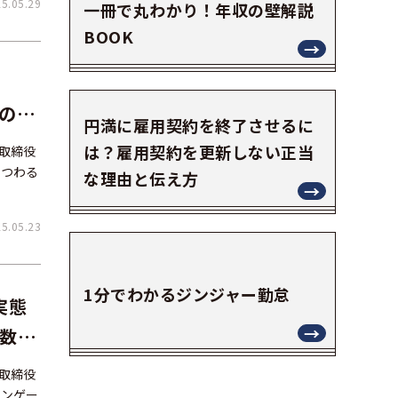
.05.29
一冊で丸わかり！年収の壁解説
BOOK
、
行の
円満に雇用契約を終了させるに
は？雇用契約を更新しない正当
表取締役
まつわる
な理由と伝え方
.05.23
1分でわかるジンジャー勤怠
実態
半数の
析方
表取締役
エンゲー