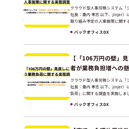
ジメント強化が予測
クラウド型人事労務システム「ジ
社長：桑内 孝志 以下、jinje
取り組み予定の人事施策に関す
バックオフィスDX
【「106万円の壁」
者が業務負担増への懸
せ対応急増
クラウド型人事労務システム「ジ
社長：桑内 孝志 以下、jinj
負荷」に関する調査を実施しまし
バックオフィスDX