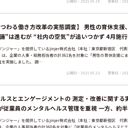
公開日：2025.05.29
更新日：2025
つわる働き方改革の実態調査】 男性の育休支援
備”は進むが “社内の空気”が追いつかず 4月施
応」にも温度差が生じる結果に
ンジャー」を提供しているjinjer株式会社（本社：東京都新宿区 代
njer）は、企業の人事・総務担当者の計361名を対象に「男性の育休支援に
を実施しました。 調…
公開日：2025.05.23
更新日：2025
ルスとエンゲージメントの 測定・改善に関する
業が従業員のメンタルヘルス管理を重視 一方、約
ス関連の課題が顕在化 －「データの可視化と分
ンジャー」を提供しているjinjer株式会社（本社：東京都新宿区 代
企業が多い結果に－
er）は、企業の人事担当者の計360名を対象に「従業員のメンタルヘルスと