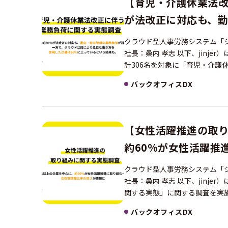
【育児・介護休業法改
が法改正に対応も、勤
活用により柔軟な働き
クラウド型人事労務システム「ジ
社長：桑内 孝志 以下、jinj
計306名を対象に「育児・介護
バックオフィスDX
【女性活躍推進の取り
約60%が女性活躍推
クラウド型人事労務システム「ジ
社長：桑内 孝志 以下、jinj
関する実態」に関する調査を実
バックオフィスDX