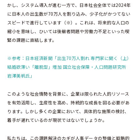
かし、システム導入が進む一方で、日本社会全体では2024年
に日本人の出生数が70万人を割り込み、少子化がかつてない
スピードで進行しています（※）。これは、将来的な人口の
縮小を意味し、ひいては後継者問題や労働力不足といった喫
緊の課題に直結します。
※参考：日本経済新聞「出生70万人割れ 専門家に聞く（上）
結婚欲薄い「離脱型」増加 国立社会保障・人口問題研究所
岩澤美帆氏」
このような社会情勢を背景に、企業は限られた人的リソース
を有効活用し、生産性を高め、持続的な成長を図る必要があ
ります。しかし多くの企業において、具体的な施策の検討、
着手が遅れているのが現状ではないでしょうか。
私たちは、この課題解決のカギが人事データの整備と戦略的