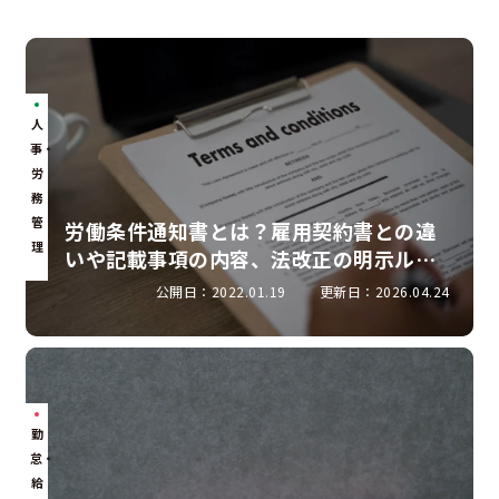
人
事・
労
務
管
労働条件通知書とは？雇用契約書との違
理
いや記載事項の内容、法改正の明示ルー
ルを解説
公開日：2022.01.19
更新日：2026.04.24
勤
怠・
給