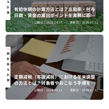
与
計
有給休暇の計算方法とは？出勤率・付与
算
日数・賃金の算出ポイントを実務に即し
て解説
公開日：2020.04.17
更新日：2026.07.02
勤
怠・
給
与
計
定額減税（年調減税）における年末調整
算
の方法とは？対象者やおこなう手順を解
説
公開日：2024.05.13
更新日：2025.07.31