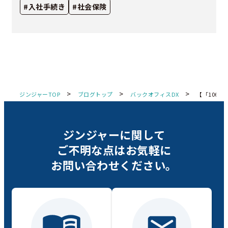
#入社手続き
#社会保険
>
>
>
ジンジャーTOP
ブログトップ
バックオフィスDX
【「106
ジンジャーに関して
ご不明な点は
お気軽に
お問い合わせください。