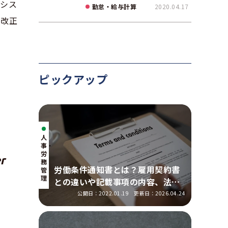
型シス
算出ポイントを実務に即し
勤怠・給与計算
2020.04.17
て解説
法改正
ピックアップ
人
事・
労
務
労働条件通知書とは？雇用契約書
管
理
との違いや記載事項の内容、法改
正の明示ルールを解説
公開日：2022.01.19
更新日：2026.04.24