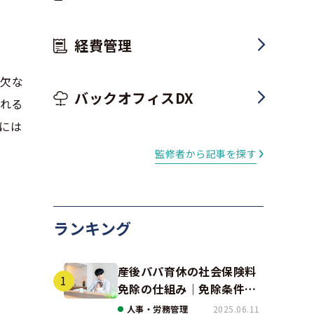
経費管理
可欠な
バックオフィスDX
される
には
監修者から記事を探す
ランキング
産後パパ育休の社会保険料
免除の仕組み｜免除条件と
事例、手続きの注意点を解
人事・労務管理
2025.06.11