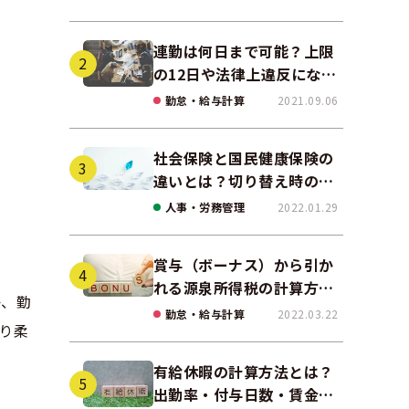
説
連勤は何日まで可能？上限
の12日や法律上違反になる
場合も解説
勤怠・給与計算
2021.09.06
社会保険と国民健康保険の
違いとは？切り替え時の手
続きや任意継続について解
人事・労務管理
2022.01.29
説！
賞与（ボーナス）から引か
れる源泉所得税の計算方法
か、勤
をわかりやすく解説
勤怠・給与計算
2022.03.22
り柔
有給休暇の計算方法とは？
出勤率・付与日数・賃金の