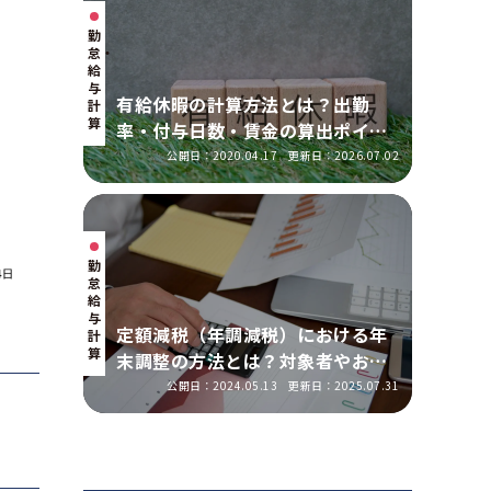
勤
怠・
給
与
有給休暇の計算方法とは？出勤
計
算
率・付与日数・賃金の算出ポイン
トを実務に即して解説
公開日：2020.04.17
更新日：2026.07.02
勤
怠・
給
与
定額減税（年調減税）における年
計
算
末調整の方法とは？対象者やおこ
なう手順を解説
公開日：2024.05.13
更新日：2025.07.31