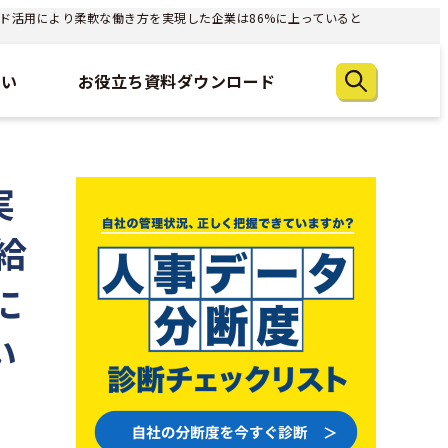
ド活用により柔軟な働き方を実現した企業は86%に上っていると
たい
お役立ち資料ダウンロード
実
給
に
い