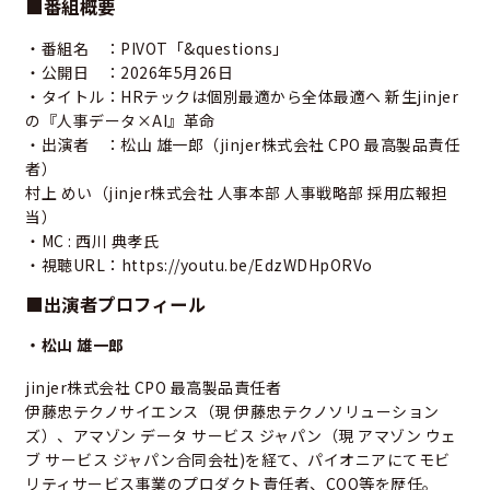
■番組概要
・番組名 ：PIVOT「&questions」
・公開日 ：2026年5月26日
・タイトル：HRテックは個別最適から全体最適へ 新生jinjer
の『人事データ×AI』革命
・出演者 ：松山 雄一郎（jinjer株式会社 CPO 最高製品責任
者）
村上 めい（jinjer株式会社 人事本部 人事戦略部 採用広報担
当）
・MC : 西川 典孝氏
・視聴URL：
https://youtu.be/EdzWDHpORVo
■出演者プロフィール
・松山 雄一郎
jinjer株式会社 CPO 最高製品責任者
伊藤忠テクノサイエンス（現 伊藤忠テクノソリューション
ズ）、アマゾン データ サービス ジャパン（現 アマゾン ウェ
ブ サービス ジャパン合同会社)を経て、パイオニアにてモビ
リティサービス事業のプロダクト責任者、COO等を歴任。