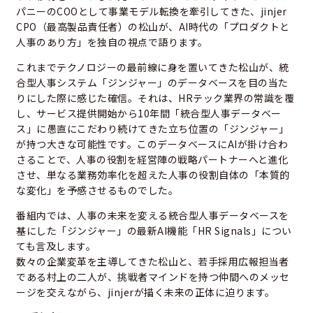
パニーのCOOとして事業モデル転換を牽引してきた、jinjer
CPO（最高製品責任者）の松山が、AI時代の「プロダクトと
人事のあり方」を独自の視点で語ります。
これまでテクノロジーの最前線に身を置いてきた松山が、統
合型人事システム「ジンジャー」のデータベースを目の当た
りにした際に感じた確信。それは、HRテック業界の常識を覆
し、サービス提供開始から10年間「統合型人事データベー
ス」に愚直にこだわり続けてきた立ち位置の「ジンジャー」
が持つ大きな可能性です。このデータベースにAIが掛け合わ
さることで、人事の役割を経営陣の戦略パートナーへと進化
させ、単なる業務効率化を超えた人事の役割自体の「本質的
な変化」を予感させるものでした。
番組内では、人事の未来を変える統合型人事データベースを
基にした「ジンジャー」の最新AI機能「HR Signals」につい
ても言及します。
数々の企業変革を主導してきた松山と、若手採用広報担当者
である村上の二人が、挑戦者マインドを持つ仲間へのメッセ
ージを交えながら、jinjerが描く未来の正体に迫ります。