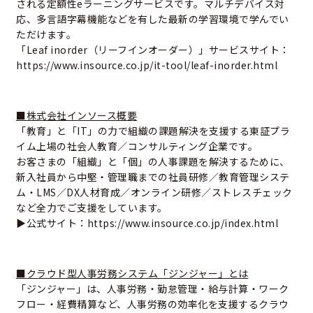
される定額性eラーニングサービスです。マルチデバイス対
応、多言語字幕機能などを有した最新の学習環境で学んでい
ただけます。
「Leaf inorder（リーフインオーダー）」サービスサイト：
https://www.insource.co.jp/it-tool/leaf-inorder.html
■株式会社インソース概要
「教育」と「IT」の力で組織の課題解決を支援する東証プラ
イム上場の社会人教育／コンサルティング企業です。
お客さまの「組織」と「個」の人事課題を解決するために、
新入社員から中堅・管理職までの社員研修／教育管理システ
ム・LMS／DX人材育成／オンライン研修／ストレスチェック
など全力でご支援をしています。
▶公式サイト：
https://www.insource.co.jp/index.html
■クラウド型人事労務システム「ジンジャー」とは
「ジンジャー」は、人事労務・勤怠管理・給与計算・ワーク
フロー・経費精算など、人事労務の効率化を支援するクラウ