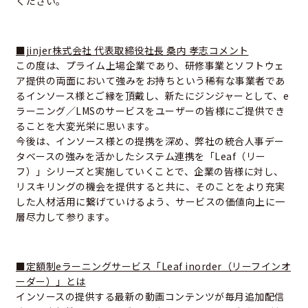
ください。
■jinjer株式会社 代表取締役社長 桑内 孝志コメント
この度は、プライム上場企業であり、研修事業とソフトウェ
ア提供の両面において強みをお持ちという稀有な事業者であ
るインソース様とご縁を頂戴し、新たにジンジャーとして、e
ラーニング／LMSのサービスをユーザーの皆様にご提供でき
ることを大変光栄に思います。
今後は、インソース様との提携を深め、弊社の統合人事デー
タベースの強みを活かしたシステム連携を「Leaf（リー
フ）」シリーズと実施していくことで、企業の皆様に対し、
リスキリングの機会を提供すると共に、そのことをより充実
した人材活用に繋げていけるよう、サービスの価値向上に一
層尽力して参ります。
■定額制eラーニングサービス「Leaf inorder（リーフインオ
ーダー）」とは
インソースの提供する最新の動画コンテンツが毎月追加配信