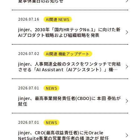
夏季休業日のお知らせ
2026.07.16
AI関連 NEWS
jinjer、2030年「国内HRテックNo.1」に向けた新
AIプロダクト戦略および組織戦略を発表
2026.07.02
AI関連 機能アップデート
jinjer、人事関連全般のタスクをワンタッチで完結
させる「AI Assistant（AIアシスタント）」機能
を一部ユー…
2026.07.01
NEWS
jinjer、最高事業開発責任者(CBDO)に 本田 泰佑が
就任
2026.07.01
NEWS
jinjer、CRO(最高収益責任者)に元Oracle
NetSuite事業の営業責任者の橘 浩之が 就任