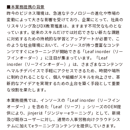
■本業務提携の背景
昨今のビジネス環境は、急速なテクノロジーの進化や市場の
変動によって大きな影響を受けており、企業にとって、社員の
リスキリング及びDX教育推進は、ますます不可欠なものとな
っています。従来のスキルだけでは対応できない新たな課題
に対処するための持続的な学習とアップデートが必要で、こ
のような社会環境において、インソースが持つ豊富なコンテ
ンツですぐにeラーニングが開始できる「Leaf inorder（リー
フインオーダー）」に注目が集まっています。「Leaf
inorder（リーフインオーダー）」は、さまざまなコンテンツ
へマルチデバイスで手軽にアクセスできるため、時間や場所
に制約されることなく、個人や組織がスキルを向上させ、革
新的なアイデアを実現するための土台を築く手段として重要
な役割を果たします。
本業務提携では、インソースの「Leaf inorder（リーフイン
オーダー）」を含めた「Leaf（リーフ）」シリーズのOEM提
供により、jinjerは「ジンジャーeラーニング」として、新規
及び既存ユーザーに対し、通常の人事労務向けクラウドシス
テムに加えてeラーニングコンテンツを提供していきます。