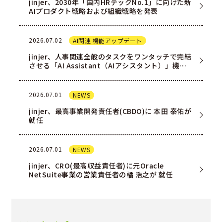
jinjer、2030年「国内HRテックNo.1」に向けた新
AIプロダクト戦略および組織戦略を発表
2026.07.02
AI関連 機能アップデート
jinjer、人事関連全般のタスクをワンタッチで完結
させる「AI Assistant（AIアシスタント）」機能
を一部ユー…
2026.07.01
NEWS
jinjer、最高事業開発責任者(CBDO)に 本田 泰佑が
就任
2026.07.01
NEWS
jinjer、CRO(最高収益責任者)に元Oracle
NetSuite事業の営業責任者の橘 浩之が 就任