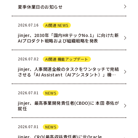
夏季休業日のお知らせ
2026.07.16
AI関連 NEWS
jinjer、2030年「国内HRテックNo.1」に向けた新
AIプロダクト戦略および組織戦略を発表
2026.07.02
AI関連 機能アップデート
jinjer、人事関連全般のタスクをワンタッチで完結
させる「AI Assistant（AIアシスタント）」機能
を一部ユー…
2026.07.01
NEWS
jinjer、最高事業開発責任者(CBDO)に 本田 泰佑が
就任
2026.07.01
NEWS
jinjer、CRO(最高収益責任者)に元Oracle