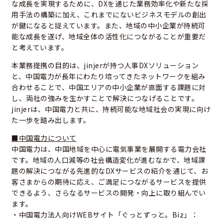
な成長を実現するために、DXを通じた業務効率化や新たな採
用手法の構築に加え、これまでにないビジネスモデルの創出
が鍵になると捉えています。また、地域の中小企業が持続可
能な成長を遂げ、地域全体の活性化につながることが重要だ
と考えています。
本業務提携の目的は、jinjerが持つ人事DXソリューション
と、中国電力が長年にわたり培ってきたネットワークを組み
合わせることで、中国エリアの中小企業が直面する課題に対
し、両社の強みを生かすことで解決につなげることです。
jinjerは、中国電力と共に、持続可能な地域社会の実現に向け
た一歩を踏み出します。
■中国電力について
中国電力は、中国地域を中心に電気事業を展開する電力会社
です。地域の人口減等の社会構造変化が進むなかで、地域課
題の解決につながる先進的なDXサービスの紹介を通じて、お
客さまからの期待に応え、ご満足につながるサービスを提供
できるよう、さらなるサービスの開発・向上に取り組んでい
ます。
・中国電力法人向けWEBサイト「ぐっとずっと。Biz」：