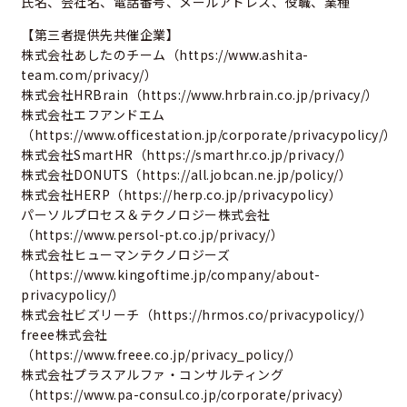
氏名、会社名、電話番号、メールアドレス、役職、業種
【第三者提供先共催企業】
株式会社あしたのチーム（
https://www.ashita-
team.com/privacy/
）
株式会社HRBrain（
https://www.hrbrain.co.jp/privacy/
）
株式会社エフアンドエム
（
https://www.officestation.jp/corporate/privacypolicy/
）
株式会社SmartHR（
https://smarthr.co.jp/privacy/
）
株式会社DONUTS（
https://all.jobcan.ne.jp/policy/
）
株式会社HERP（
https://herp.co.jp/privacypolicy
）
パーソルプロセス＆テクノロジー株式会社
（
https://www.persol-pt.co.jp/privacy/
）
株式会社ヒューマンテクノロジーズ
（
https://www.kingoftime.jp/company/about-
privacypolicy/
）
株式会社ビズリーチ（
https://hrmos.co/privacypolicy/
）
freee株式会社
（
https://www.freee.co.jp/privacy_policy/
）
株式会社プラスアルファ・コンサルティング
（
https://www.pa-consul.co.jp/corporate/privacy
）