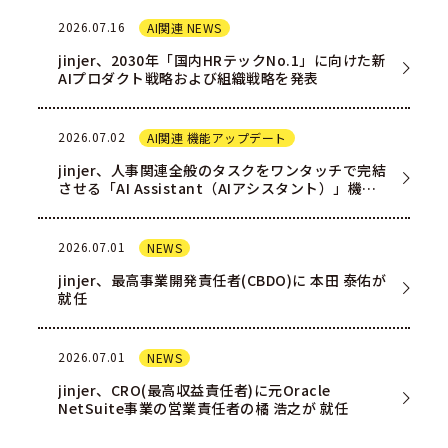
2026.07.16
AI関連 NEWS
jinjer、2030年「国内HRテックNo.1」に向けた新
AIプロダクト戦略および組織戦略を発表
2026.07.02
AI関連 機能アップデート
jinjer、人事関連全般のタスクをワンタッチで完結
させる「AI Assistant（AIアシスタント）」機能
を一部ユー…
2026.07.01
NEWS
jinjer、最高事業開発責任者(CBDO)に 本田 泰佑が
就任
2026.07.01
NEWS
jinjer、CRO(最高収益責任者)に元Oracle
NetSuite事業の営業責任者の橘 浩之が 就任