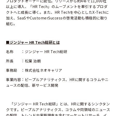
プロダクトオーナーに就任。リリースから約4年で11,000社
以上に導入、「HR Tech」のムーブメントを牽引するプロダ
クトへと成長に導く。また、HR Techを中心としたX-Techに
加え、SaaSやCustomerSuccessの啓発活動も積極的に取り
組む。
■ジンジャー HR Tech総研とは
名称 ：ジンジャー HR Tech総研
所長 ：松葉 治朗
事務局 ：株式会社ネオキャリア
事業内容：ピープルアナリティクス、HRに関するコラムやニ
ュースの配信、新サービス開発
「ジンジャー HR Tech総研」とは、HRに関するシンクタン
クです。ピープルアナリティクス、コラムや同領域のニュース
の配信、トレンドや実態調査を含むマーケットリサーチ、イ