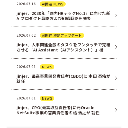
2026.07.16
AI関連 NEWS
jinjer、2030年「国内HRテックNo.1」に向けた新
AIプロダクト戦略および組織戦略を発表
2026.07.02
AI関連 機能アップデート
jinjer、人事関連全般のタスクをワンタッチで完結
させる「AI Assistant（AIアシスタント）」機能
を一部ユー…
2026.07.01
NEWS
jinjer、最高事業開発責任者(CBDO)に 本田 泰佑が
就任
2026.07.01
NEWS
jinjer、CRO(最高収益責任者)に元Oracle
NetSuite事業の営業責任者の橘 浩之が 就任