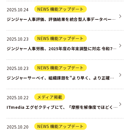
NEWS 機能アップデート
2025.10.24
ジンジャー人事評価、評価結果を統合型人事データベース上へ蓄積可能に －評価結果に基づいた給与額への自動反映を実現ー
NEWS 機能アップデート
2025.10.23
ジンジャー人事労務、2025年度の年末調整に対応 令和7年度税制改正や各種控除証明書の電子化に伴う機能を実装
NEWS 機能アップデート
2025.10.23
ジンジャーサーベイ、組織課題を"より早く、より正確に"可視化する 「組織診断パルス機能」を提供開始
メディア掲載
2025.10.22
ITmedia エグゼクティブにて、「摩擦を解像度でほどく―jinjerに学ぶBizOpsの現場知」をテーマにjinje…
NEWS 機能アップデート
2025.10.20