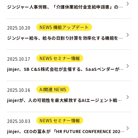
ジンジャー人事労務、「介護休業給付金支給申請書」の電子申請に対応 ー ジンジャー上の給与・人事情報と自動連携し、書類作成…
NEWS 機能アップデート
2025.10.20
ジンジャー給与、給与の日割り計算を効率化する機能を実装 ー 従業員情報と連動し、企業のルールに合わせた日割り計算の自動化…
NEWS セミナー情報
2025.10.17
jinjer、SB C&S株式会社が主催する、SaaSベンダーが一堂に集まる展示イベント 「SaaS Showroom …
AI関連 NEWS
2025.10.16
jinjerが、人の可能性を最大解放するAIエージェント戦略を発表
NEWS セミナー情報
2025.10.03
jinjer、CEOの冨永が 「HR FUTURE CONFERENCE 2025 in 東京」に登壇 －“正しい人事デ…