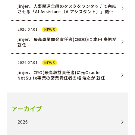
jinjer、人事関連全般のタスクをワンタッチで完結
させる「AI Assistant（AIアシスタント）」機能
を一部ユー…
2026.07.01
NEWS
jinjer、最高事業開発責任者(CBDO)に 本田 泰佑が
就任
2026.07.01
NEWS
jinjer、CRO(最高収益責任者)に元Oracle
NetSuite事業の営業責任者の橘 浩之が 就任
アーカイブ
2026