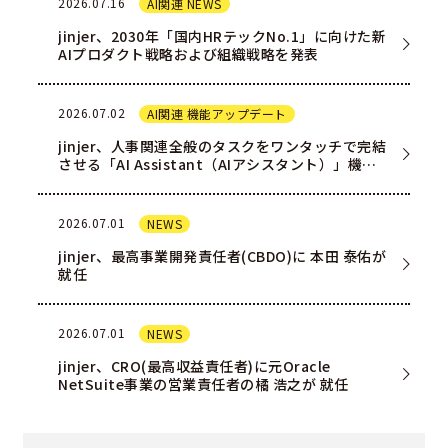
2026.07.16
AI関連 NEWS
jinjer、2030年「国内HRテックNo.1」に向けた新
AIプロダクト戦略および組織戦略を発表
2026.07.02
AI関連 機能アップデート
jinjer、人事関連全般のタスクをワンタッチで完結
させる「AI Assistant（AIアシスタント）」機能
を一部ユー…
2026.07.01
NEWS
jinjer、最高事業開発責任者(CBDO)に 本田 泰佑が
就任
2026.07.01
NEWS
jinjer、CRO(最高収益責任者)に元Oracle
NetSuite事業の営業責任者の橘 浩之が 就任