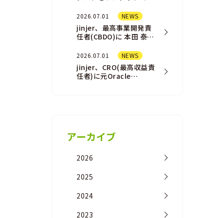
結させる「AI
Assistant（AIアシスタ
2026.07.01
NEWS
ント）」機能を一部ユ
jinjer、最高事業開発責
ー…
任者(CBDO)に 本田 泰佑
が就任
2026.07.01
NEWS
jinjer、CRO(最高収益責
任者)に元Oracle
NetSuite事業の営業責
任者の橘 浩之が 就任
アーカイブ
2026
2025
2024
2023