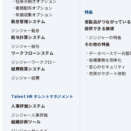
社保手続きオプション
書類配布オプション
特長
年調収集オプション
勤怠管理システム
各製品がつながっている
提供できる価値
ジンジャー勤怠
給与計算システム
ジンジャーの特長
その他の特長
ジンジャー給与
ワークフローシステム
データベースで一元管
各種業務を効率化
ジンジャーワークフロー
安心のセキュリティ
経費精算システム
充実のサポート体制
ジンジャー経費
Talent HR
タレントマネジメント
人事評価システム
ジンジャー人事評価
組織診断ツール
ジンジャーサーベイ