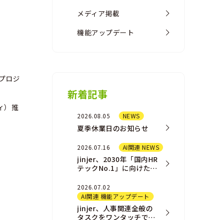
メディア掲載
機能アップデート
ンプロジ
新着記事
ティ）推
2026.08.05
NEWS
夏季休業日のお知らせ
2026.07.16
AI関連 NEWS
jinjer、2030年「国内HR
テックNo.1」に向けた新
AIプロダクト戦略および
組織戦略を発表
2026.07.02
AI関連 機能アップデート
jinjer、人事関連全般の
タスクをワンタッチで完