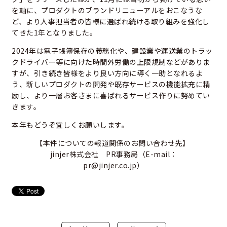
を軸に、プロダクトのブランドリニューアルをおこなうな
ど、より人事担当者の皆様に選ばれ続ける取り組みを強化し
てきた1年となりました。
2024年は電子帳簿保存の義務化や、建設業や運送業のトラッ
クドライバー等に向けた時間外労働の上限規制などがありま
すが、引き続き皆様をより良い方向に導く一助となれるよ
う、新しいプロダクトの開発や既存サービスの機能拡充に精
励し、より一層お客さまに喜ばれるサービス作りに努めてい
きます。
本年もどうぞ宜しくお願いします。
【本‌件‌に‌つ‌い‌ての報‌道‌関‌係‌の‌お‌問‌い‌合‌わ‌せ先】‌ ‌
jinjer株式会社 ‌PR事務局（E-mail‌：‌
pr@jinjer.co.jp）