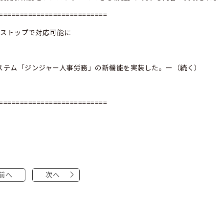
==========================
ンストップで対応可能に
務システム「ジンジャー人事労務」の新機能を実装した。ー（続く）
==========================
前へ
次へ