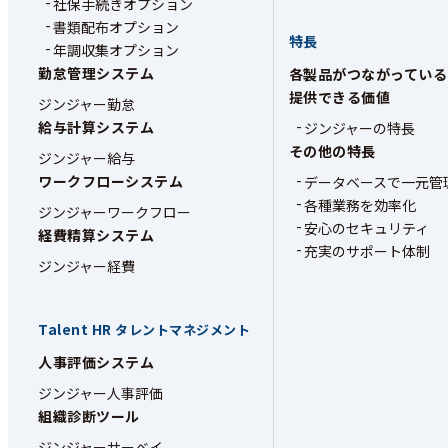
社保手続きオプション
書類配布オプション
特長
年調収集オプション
勤怠管理システム
各製品がつながっている
提供できる価値
ジンジャー勤怠
給与計算システム
ジンジャーの特長
その他の特長
ジンジャー給与
ワークフローシステム
データベースで一元管
各種業務を効率化
ジンジャーワークフロー
安心のセキュリティ
経費精算システム
充実のサポート体制
ジンジャー経費
Talent HR
タレントマネジメント
人事評価システム
ジンジャー人事評価
組織診断ツール
ジンジャーサーベイ