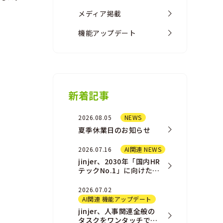
メディア掲載
機能アップデート
新着記事
2026.08.05
NEWS
夏季休業日のお知らせ
2026.07.16
AI関連 NEWS
jinjer、2030年「国内HR
テックNo.1」に向けた新
AIプロダクト戦略および
組織戦略を発表
2026.07.02
AI関連 機能アップデート
jinjer、人事関連全般の
タスクをワンタッチで完