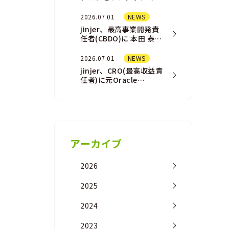
結させる「AI
Assistant（AIアシスタ
2026.07.01
NEWS
ント）」機能を一部ユ
jinjer、最高事業開発責
ー…
任者(CBDO)に 本田 泰佑
が就任
2026.07.01
NEWS
jinjer、CRO(最高収益責
任者)に元Oracle
NetSuite事業の営業責
任者の橘 浩之が 就任
アーカイブ
2026
2025
2024
2023