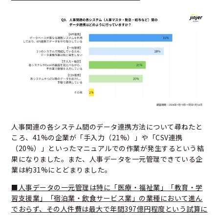
人事関連の各システム間のデータ連携方法について尋ねたと
ころ、41%の企業が「手入力（21%）」や「CSV連携
（20%）」といったマニュアルでの作業が発生するという結
果になりました。また、人事データを一元管理できている企
業は約31%にとどまりました。
■人事データの一元管理は特に「医療・福祉業」「教育・学
習支援業」「宿泊業・飲食サービス業」の業種において進ん
でおらず、その人件費は最大で年間397億円程度という試算に