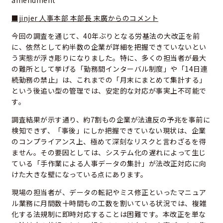
■jinjer 人事本部 本部長 末廣からのコメント
今回の調査を通じて、40年ぶりとなる労基法の大改正を前
に、依然として約半数の企業が詳細を把握できていないとい
う実態が浮き彫りになりました。特に、多くの担当者が最大
の難所として挙げる「勤務間インターバル制度」や「14日連
続勤務の禁止」は、これまでの「月末にまとめて集計する」
という後追い型の管理では、安定的な対応が事実上不可能で
す。
調査結果が示す通り、約7割もの企業が法違反の予兆を事前に
検知できず、「事後」にしか把握できていない現状は、企業
のコンプライアンス上、極めて深刻なリスクと言わざるを得
ません。その要因としては、システム化の遅れによって生じ
ている「手作業による人事データの集計」が法改正対応に向
けた大きな壁になっている点にあります。
現場の担当者が、データの転記やミス修正といったマニュア
ル業務に月間数十時間もの工数を割いている状況では、複雑
化する法規制に即時対応することは困難です。本改正を単な