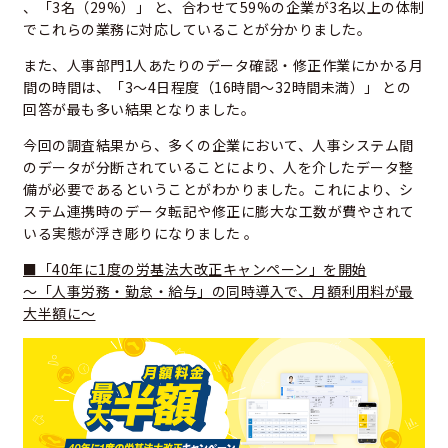
、「3名（29%）」 と、合わせて59%の企業が3名以上の体制
でこれらの業務に対応していることが分かりました。
また、人事部門1人あたりのデータ確認・修正作業にかかる月
間の時間は、「3〜4日程度（16時間〜32時間未満）」 との
回答が最も多い結果となりました。
今回の調査結果から、多くの企業において、人事システム間
のデータが分断されていることにより、人を介したデータ整
備が必要であるということがわかりました。これにより、シ
ステム連携時のデータ転記や修正に膨大な工数が費やされて
いる実態が浮き彫りになりました 。
■「40年に1度の労基法大改正キャンペーン」を開始
〜「人事労務・勤怠・給与」の同時導入で、月額利用料が最
大半額に〜