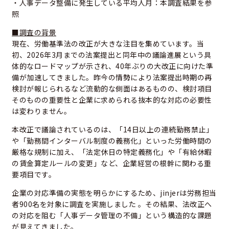
・人事データ整備に発生している平均人月：本調査結果を参
照
■調査の背景
現在、労働基準法の改正が大きな注目を集めています。当
初、2026年3月までの法案提出と同年中の議論進展という具
体的なロードマップが示され、40年ぶりの大改正に向けた準
備が加速してきました。昨今の情勢により法案提出時期の再
検討が報じられるなど流動的な側面はあるものの、検討項目
そのものの重要性と企業に求められる抜本的な対応の必要性
は変わりません。
本改正で議論されているのは、「14日以上の連続勤務禁止」
や「勤務間インターバル制度の義務化」といった労働時間の
厳格な規制に加え、「法定休日の特定義務化」や「有給休暇
の賃金算定ルールの変更」など、企業経営の根幹に関わる重
要項目です。
企業の対応準備の実態を明らかにするため、jinjerは労務担当
者900名を対象に調査を実施しました 。その結果、法改正へ
の対応を阻む「人事データ管理の不備」という構造的な課題
が見えてきました。