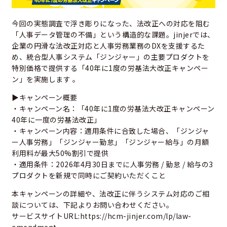
今回の実態調査で浮き彫りになった、法改正への対応を阻む
「人事データ管理の不備」という構造的な課題。jinjerでは、
企業の円滑な法改正対応と人事労務業務のDXを支援するた
め、統合型人事システム「ジンジャー」の主要プロダクトを
特別価格で提供する「40年に1度の労基法大改正キャンペー
ン」を実施します 。
▶キャンペーン概要
・キャンペーン名：「40年に1度の労基法大改正キャンペーン
40年に一度の労基法改正」
・キャンペーン内容：適用条件に合致した場合、「ジンジャ
ー人事労務」「ジンジャー勤怠」「ジンジャー給与」の月額
利用料が最大50%割引で提供
・適用条件：2026年4月30日までに人事労務 / 勤怠 / 給与の3
プロダクトを新規で同時にご契約いただくこと
本キャンペーンの詳細や、法改正に伴うシステム対応のご相
談については、下記よりお問い合わせください。
サービスサイトURL:
https://hcm-jinjer.com/lp/law-
amendment