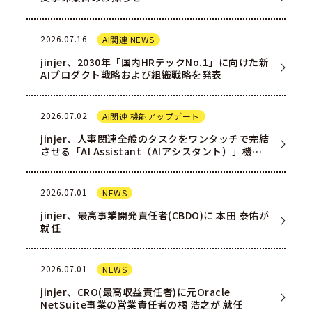
2026.07.16
AI関連 NEWS
jinjer、2030年「国内HRテックNo.1」に向けた新
AIプロダクト戦略および組織戦略を発表
2026.07.02
AI関連 機能アップデート
jinjer、人事関連全般のタスクをワンタッチで完結
させる「AI Assistant（AIアシスタント）」機能
を一部ユー…
2026.07.01
NEWS
jinjer、最高事業開発責任者(CBDO)に 本田 泰佑が
就任
2026.07.01
NEWS
jinjer、CRO(最高収益責任者)に元Oracle
NetSuite事業の営業責任者の橘 浩之が 就任