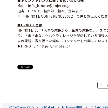
■本カンファレンスに関する問い合わせ先
Mail：info_hrnote@jinjer.co.jp
担当：HR NOTE編集部 根本、金井まで
※「HR NOTE CONFERENCE2022」の件とお伝えくだ
■HRNOTEとは
HR NOTEは、「人事の成長から、企業の成長を。」を
で、さまざまなノウハウやナレッジを配信している情報メデ
まの課題に寄り添った幅広いコンテンツを公開していま
▶HRNOTE：https://hrnote.jp/
ジンジャーTOP
>
お知らせ
>
セミナー情報
>
【「NO R