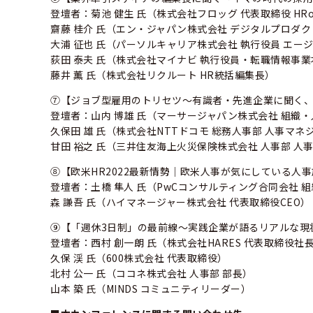
登壇者：菊池 健生 氏（株式会社フロッグ 代表取締役 HR
齋藤 桂介 氏（エン・ジャパン株式会社 デジタルプロダク
大浦 征也 氏（パーソルキャリア株式会社 執行役員 エージ
荻田 泰夫 氏（株式会社マイナビ 執行役員・転職情報事業
藤井 薫 氏（株式会社リクルート HR統括編集長）
⑦【ジョブ型雇用のトリセツ～有識者・先進企業に聞く
登壇者：山内 博雄 氏（マーサージャパン株式会社 組織
久保田 雄 氏（株式会社NTTドコモ 総務人事部 人事マネ
甘田 裕之 氏（三井住友海上火災保険株式会社 人事部 人
⑧【欧米HR2022最新情勢｜欧米人事が気にしている人
登壇者：土橋 隼人 氏（PwCコンサルティング合同会社 
森 謙吾 氏（ハイマネージャー株式会社 代表取締役CEO）
⑨【「週休3日制」の最前線〜実践企業が語るリアルな現
登壇者：西村 創一朗 氏（株式会社HARES 代表取締役社
久保 渓 氏（600株式会社 代表取締役）
北村 公一 氏（ココネ株式会社 人事部 部長）
山本 築 氏（MINDS コミュニティリーダー）