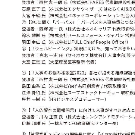
登壇者：西村 創一朗 氏（株式会社HARES 代表取締役社
石原 直子 氏（株式会社エクサウィザーズ はたらくAI＆D
大宮 千絵 氏（株式会社ベネッセコーポレーション 社会
②【3社に聞く「パーパス」｜パーパスを人事施策とつな
登壇者：西澤 亮一 氏（株式会社ネオキャリア 代表取締
鈴木 雅則 氏（株式会社セールスフォース・ジャパン 常務
羽田 幸広 氏（株式会社LIFULL Chief People Officer）
③【「ウェルビーイング」実現に向けた、知っておきた
登壇者：高木 一史 氏（サイボウズ株式会社 人事本部 兼
大室 正志 氏（大室産業医事務所 代表）
④【「人事のお悩み相談室2022」各社が抱える組織課題
登壇者：西村 創一朗 氏（株式会社HARES 代表取締役社
島田 由香 氏（株式会社YeeY 共同創業者 / 代表取締役）
江澤 身和 氏（株式会社スープストックトーキョー 取締
坪井 一樹 氏（HRビジネスプロデューサー）
⑤【「人的資本の情報開示」に向けて人事がすべき対応
登壇者：川内 正直 氏（株式会社リンクアンドモチベーシ
伊藤 邦雄 氏（一橋大学 CFO教育研究センター長）
⑥【業界牽引メディアの編集長に聞く「イマの時代の採