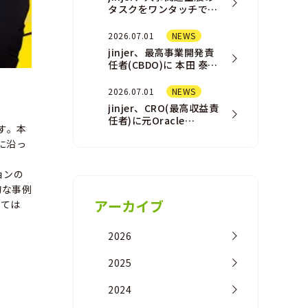
タスクをワンタッチで完
結させる「AI
Assistant（AIアシスタ
2026.07.01
NEWS
ント）」機能を一部ユ
jinjer、最高事業開発責
ー…
任者(CBDO)に 本田 泰佑
が就任
2026.07.01
NEWS
jinjer、CRO(最高収益責
任者)に元Oracle
です。本
NetSuite事業の営業責
に沿っ
任者の橘 浩之が 就任
ョンの
的な事例
アーカイブ
いては
2026
2025
2024