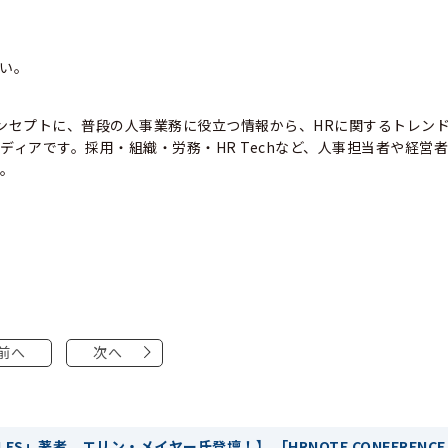
さい。
コンセプトに、普段の人事業務に役立つ情報から、HRに関するトレン
ィアです。採用・組織・労務・HR Techなど、人事担当者や経営
す。
前へ
次へ
ULES」著者、エリン・メイヤー氏登壇！】 「HRNOTE CONFERE