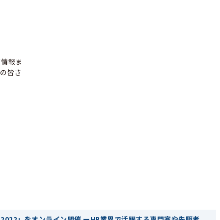
ド情報ま
者の皆さ
NCE 2022」をオンライン開催 ーHR業界で活躍する専門家や先駆者