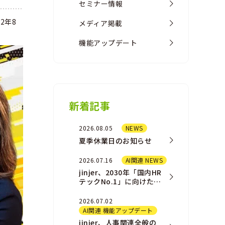
セミナー情報
2年8
メディア掲載
機能アップデート
新着記事
2026.08.05
NEWS
夏季休業日のお知らせ
2026.07.16
AI関連 NEWS
jinjer、2030年「国内HR
テックNo.1」に向けた新
AIプロダクト戦略および
組織戦略を発表
2026.07.02
AI関連 機能アップデート
jinjer、人事関連全般の