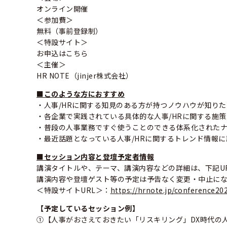
オンライン開催
＜参加費＞
無料（事前登録制）
＜特設サイト＞
お申込はこちら
＜主催＞
HR NOTE（jinjer株式会社）
■このような方におすすめ
・人事/HRに関する知見のある方が持つノウハウが知りた
・各企業で実践されている具体的な人事/HRに関する施
・普段の人事業務ですぐ使うことのできる体系化された
・最近話題となっている人事/HRに関するトレンド情報
■セッション内容と登壇予定者情報
講演タイトルや、テーマ、講演内容などの詳細は、下記U
講演内容や登壇ゲスト等の予定は予告なく変更・中止に
＜特設サイトURL＞：
https://hrnote.jp/conference20
【予定しているセッション例】
①【人事がおさえておきたい「リスキリング」DX時代の