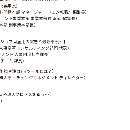
og編集長）
ト開発本部 マネージャー 『エン転職』編集長）
ェント事業本部 事業本部長 doda編集長）
本部 副事業本部長）
、ジョブ型雇用の実態や最新事例～】
・人事変革コンサルティング部門 代表）
ジメント 人事制度担当課長）
事チーム 課長）
事施策や注目HRツールとは？】
組織人事・チェンジマネジメント ディレクター）
状や導入プロセスを追う〜】
長）