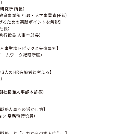
長）
X研究所 所長）
人教育事業部 行政・大学事業責任者）
げるための実践ポイントを解説】
役社長）
執行役員 人事本部長）
い人事労務トピックと先進事例】
 チームワーク総研所属）
を3人のHR有識者と考える】
長）
役副社長兼人事部本部長）
と戦略人事への活かし方】
ョン 常務執行役員）
用戦略」と「これからの求人広告」】