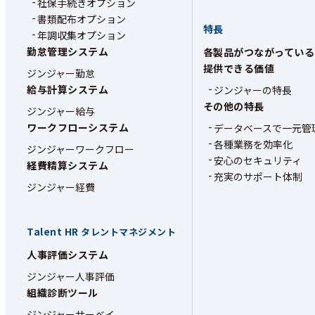
社保手続きオプション
書類配布オプション
特長
年調収集オプション
勤怠管理システム
各製品がつながっている
提供できる価値
ジンジャー勤怠
給与計算システム
ジンジャーの特長
その他の特長
ジンジャー給与
ワークフローシステム
データベースで一元管
各種業務を効率化
ジンジャーワークフロー
安心のセキュリティ
経費精算システム
充実のサポート体制
ジンジャー経費
Talent HR
タレントマネジメント
人事評価システム
ジンジャー人事評価
組織診断ツール
ジンジャーサーベイ