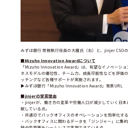
みずほ銀行 常務執行役員の大櫃氏（右）と、jinjer CS
■Mizuho Innovation Awardについて
「Mizuho Innovation Award」は、有望な
ネスモデルの優位性、チーム力、成長可能性などを評価
ッチングなど各種サポートが実施されます。
▶みずほ銀行「Mizuho Innovation Award」発表URL
■jinjerの受賞理由
・jinjerが、働き方の変革や労働人口が減少していく
献している点。
・共通IDでバックオフィスのオペレーションを効率化す
・バックオフィスに関わるデータを「ジンジャー」に集約
録や変更等をシームレスで実現できている点。