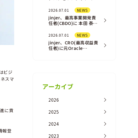
結させる「AI
Assistant（AIアシスタ
2026.07.01
NEWS
ント）」機能を一部ユ
jinjer、最高事業開発責
ー…
任者(CBDO)に 本田 泰佑
が就任
2026.07.01
NEWS
jinjer、CRO(最高収益責
任者)に元Oracle
NetSuite事業の営業責
任者の橘 浩之が 就任
業はビジ
ジネスマ
アーカイブ
2026
推進に貢
2025
2024
情報登
2023