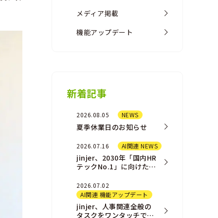
メディア掲載
機能アップデート
新着記事
2026.08.05
NEWS
夏季休業日のお知らせ
2026.07.16
AI関連 NEWS
jinjer、2030年「国内HR
テックNo.1」に向けた新
AIプロダクト戦略および
組織戦略を発表
2026.07.02
AI関連 機能アップデート
jinjer、人事関連全般の
タスクをワンタッチで完