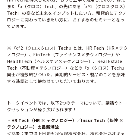
また「x（クロス）Tech」の先にある「x^2（クロスクロス）
Tech」の姿など未来をインプットしたい方、積極的にテクノ
ロジーに関わっていきたい方に、おすすめのセミナーとなっ
ています。
※『x^2（クロスクロス）Tech』とは、HR Tech（HR×テク
ノロジー）、FinTech（ファイナンス×テクノロジー）や
HealthTech（ヘルスケア×テクノロジー）、Real Estate
Tech（不動産×テクノロジー）などの『x（クロス）Tech』
同士が複数結びついた、画期的サービス・製品のことを意味
する造語として使わせていただいております。
トークイベントでは、以下2つのテーマについて、講話やトー
クセッションが繰り広げられます！
・
HR Tech（HR × テクノロジー）／Insur Tech（保険 ×
テクノロジー）の最新潮流
＜話者：東京海上日動火災保険株式会社、株式会社ネオキャ