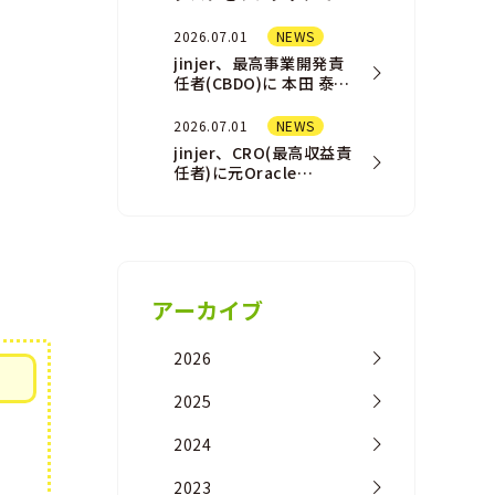
結させる「AI
Assistant（AIアシスタ
2026.07.01
NEWS
ント）」機能を一部ユ
jinjer、最高事業開発責
ー…
任者(CBDO)に 本田 泰佑
が就任
2026.07.01
NEWS
jinjer、CRO(最高収益責
任者)に元Oracle
NetSuite事業の営業責
任者の橘 浩之が 就任
アーカイブ
2026
2025
2024
2023