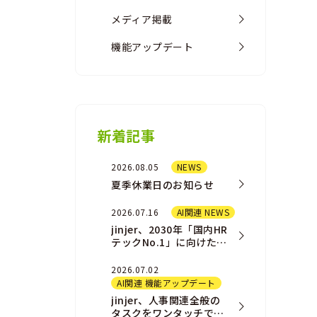
メディア掲載
機能アップデート
新着記事
2026.08.05
NEWS
夏季休業日のお知らせ
2026.07.16
AI関連 NEWS
jinjer、2030年「国内HR
テックNo.1」に向けた新
AIプロダクト戦略および
組織戦略を発表
2026.07.02
AI関連 機能アップデート
jinjer、人事関連全般の
タスクをワンタッチで完