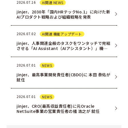
2026.07.16
AI関連 NEWS
jinjer、2030年「国内HRテックNo.1」に向けた新
AIプロダクト戦略および組織戦略を発表
2026.07.02
AI関連 機能アップデート
jinjer、人事関連全般のタスクをワンタッチで完結
させる「AI Assistant（AIアシスタント）」機能
を一部ユー…
2026.07.01
NEWS
jinjer、最高事業開発責任者(CBDO)に 本田 泰佑が
就任
2026.07.01
NEWS
jinjer、CRO(最高収益責任者)に元Oracle
NetSuite事業の営業責任者の橘 浩之が 就任