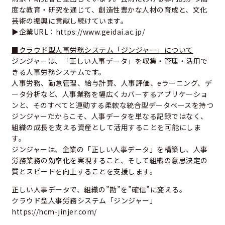
度な教育・研究を通じて、創造性豊かな人材の育成と、文化
芸術の振興に貢献し続けています。
▶企業URL：
https://www.geidai.ac.jp/
■クラウド型人事労務システム「ジンジャー」について
ジンジャーは、「正しい人事データ」を収集・管理・活用で
きる人事労務システムです。
人事労務、勤怠管理、給与計算、人事評価、eラーニング、デ
ータ分析など、人事業務を幅広くカバーするアプリケーショ
ンと、そのすべてと連動する柔軟な統合型データベースを持つ
ジンジャーだからこそ、人事データを単なる記録ではなく、
組織の成長を支える資産として活用することを可能にしま
す。
ジンジャーは、企業の「正しい人事データ」を構築し、人事
労務業務の効率化を実現すること、そして組織の意思決定の
質とスピードを向上することを支援します。
正しい人事データで、組織の”勘”を”確信”に変える。
クラウド型人事労務システム「ジンジャー」
https://hcm-jinjer.com/