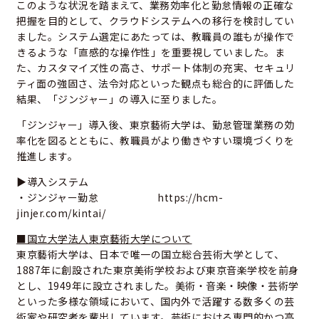
このような状況を踏まえて、業務効率化と勤怠情報の正確な
把握を目的として、クラウドシステムへの移行を検討してい
ました。システム選定にあたっては、教職員の誰もが操作で
きるような「直感的な操作性」を重要視していました。ま
た、カスタマイズ性の高さ、サポート体制の充実、セキュリ
ティ面の強固さ、法令対応といった観点も総合的に評価した
結果、「ジンジャー」の導入に至りました。
「ジンジャー」導入後、東京藝術大学は、勤怠管理業務の効
率化を図るとともに、教職員がより働きやすい環境づくりを
推進します。
▶導入システム
・ジンジャー勤怠
https://hcm-
jinjer.com/kintai/
■国立大学法人東京藝術大学について
東京藝術大学は、日本で唯一の国立総合芸術大学として、
1887年に創設された東京美術学校および東京音楽学校を前身
とし、1949年に設立されました。美術・音楽・映像・芸術学
といった多様な領域において、国内外で活躍する数多くの芸
術家や研究者を輩出しています。芸術における専門的かつ高