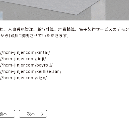
管理、人事労務管理、給与計算、経費精算、電子契約サービスのデモ
フから個別に説明させていただきます。
//hcm-jinjer.com/kintai/
//hcm-jinjer.com/jinji/
://hcm-jinjer.com/payroll/
://hcm-jinjer.com/keihiseisan/
://hcm-jinjer.com/sign/
前へ
次へ