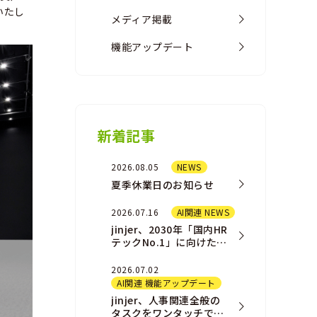
せいたし
メディア掲載
機能アップデート
新着記事
2026.08.05
NEWS
夏季休業日のお知らせ
2026.07.16
AI関連 NEWS
jinjer、2030年「国内HR
テックNo.1」に向けた新
AIプロダクト戦略および
組織戦略を発表
2026.07.02
AI関連 機能アップデート
jinjer、人事関連全般の
タスクをワンタッチで完