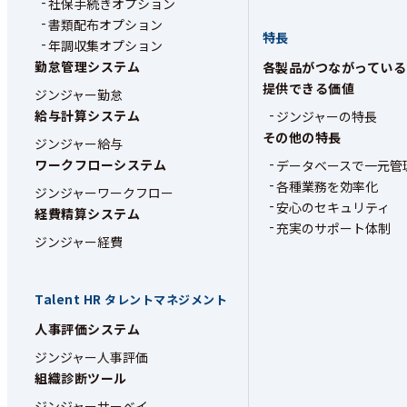
社保手続きオプション
書類配布オプション
特長
年調収集オプション
勤怠管理システム
各製品がつながっている
提供できる価値
ジンジャー勤怠
給与計算システム
ジンジャーの特長
その他の特長
ジンジャー給与
ワークフローシステム
データベースで一元管
各種業務を効率化
ジンジャーワークフロー
安心のセキュリティ
経費精算システム
充実のサポート体制
ジンジャー経費
Talent HR
タレントマネジメント
人事評価システム
ジンジャー人事評価
組織診断ツール
ジンジャーサーベイ