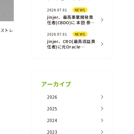
結させる「AI
Assistant（AIアシスタ
2026.07.01
NEWS
ント）」機能を一部ユ
jinjer、最高事業開発責
ー…
任者(CBDO)に 本田 泰佑
が就任
ンストレ
2026.07.01
NEWS
jinjer、CRO(最高収益責
任者)に元Oracle
NetSuite事業の営業責
任者の橘 浩之が 就任
アーカイブ
2026
2025
2024
2023