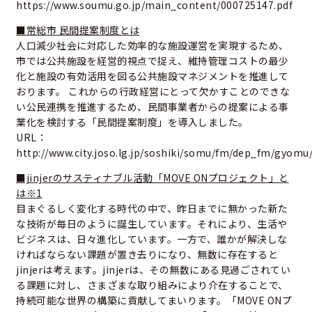
https://www.soumu.go.jp/main_content/000725147.pdf
■常総市 民間提案制度とは
人口減少社会に対応した効率的な施設運営を実現するため、
市では公共施設を経営的視点で捉え、維持管理コストの最少
化と施設の有効活用を図る公共施設マネジメントを推進して
おります。 これからの行政経営にとって欠かすことのできな
い公民連携を推進するため、民間事業者からの提案による事
業化を検討する「民間提案制度」を導入しました。
URL：
http://www.city.joso.lg.jp/soshiki/somu/fm/dep_fm/gyom
■jinjerのサスティナブル活動「MOVE ONプロジェクト」と
は※1
目まぐるしく変化する時代の中で、昨日までに無かった新た
な技術が毎日のように誕生しています。それにより、生活や
ビジネスは、日々進化しています。一方で、誰かが解決しな
ければならない課題が置き去りになり、無数に存在すると
jinjerは考えます。jinjerは、その無数にある見過ごされてい
る課題に対し、さまざまな取り組みにより介在することで、
持続可能な世界の構築に貢献してまいります。「MOVE ONプ