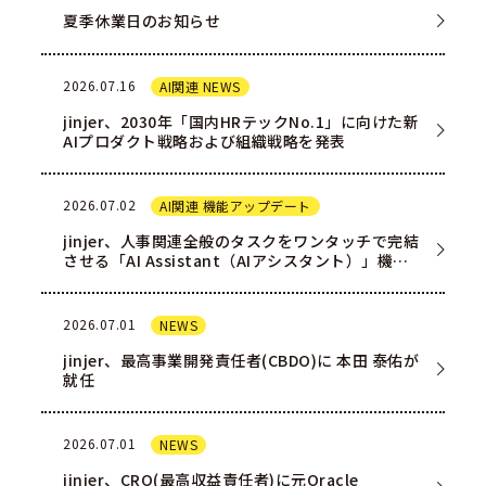
夏季休業日のお知らせ
2026.07.16
AI関連 NEWS
jinjer、2030年「国内HRテックNo.1」に向けた新
AIプロダクト戦略および組織戦略を発表
2026.07.02
AI関連 機能アップデート
jinjer、人事関連全般のタスクをワンタッチで完結
させる「AI Assistant（AIアシスタント）」機能
を一部ユー…
2026.07.01
NEWS
jinjer、最高事業開発責任者(CBDO)に 本田 泰佑が
就任
2026.07.01
NEWS
jinjer、CRO(最高収益責任者)に元Oracle