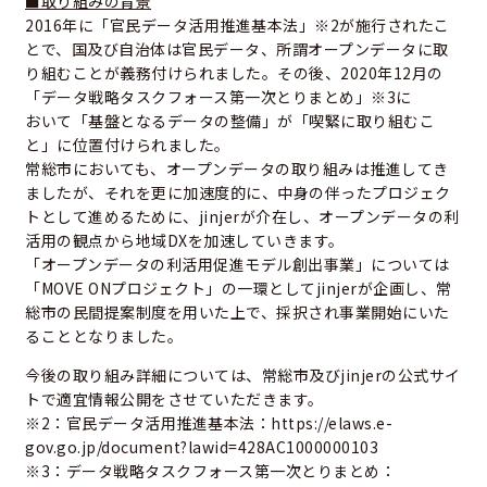
■取り組みの背景
2016年に「官民データ活用推進基本法」※2が施行されたこ
とで、国及び自治体は官民データ、所謂オープンデータに取
り組むことが義務付けられました。その後、2020年12月の
「データ戦略タスクフォース第一次とりまとめ」※3に
おいて「基盤となるデータの整備」が「喫緊に取り組むこ
と」に位置付けられました。
常総市においても、オープンデータの取り組みは推進してき
ましたが、それを更に加速度的に、中身の伴ったプロジェク
トとして進めるために、jinjerが介在し、オープンデータの利
活用の観点から地域DXを加速していきます。
「オープンデータの利活用促進モデル創出事業」については
「MOVE ONプロジェクト」の一環としてjinjerが企画し、常
総市の民間提案制度を用いた上で、採択され事業開始にいた
ることとなりました。
今後の取り組み詳細については、常総市及びjinjerの公式サイ
トで適宜情報公開をさせていただきます。
※2：官民データ活用推進基本法：
https://elaws.e-
gov.go.jp/document?lawid=428AC1000000103
※3：データ戦略タスクフォース第一次とりまとめ：