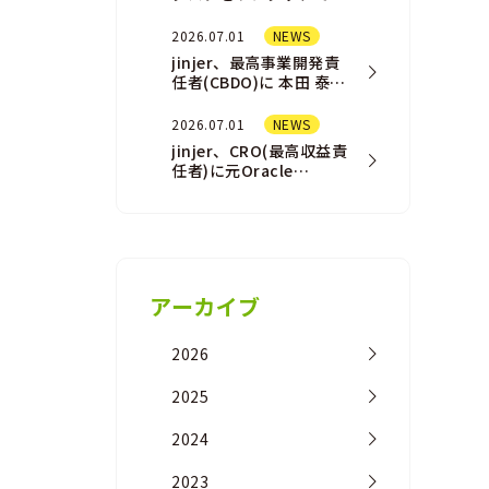
結させる「AI
Assistant（AIアシスタ
2026.07.01
NEWS
ント）」機能を一部ユ
jinjer、最高事業開発責
ー…
任者(CBDO)に 本田 泰佑
が就任
2026.07.01
NEWS
jinjer、CRO(最高収益責
任者)に元Oracle
NetSuite事業の営業責
任者の橘 浩之が 就任
アーカイブ
2026
2025
2024
2023