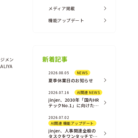
メディア掲載
機能アップデート
新着記事
ージメン
ALIYA
2026.08.05
NEWS
夏季休業日のお知らせ
2026.07.16
AI関連 NEWS
jinjer、2030年「国内HR
テックNo.1」に向けた新
AIプロダクト戦略および
組織戦略を発表
2026.07.02
AI関連 機能アップデート
jinjer、人事関連全般の
タスクをワンタッチで完