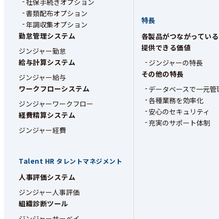
社保手続きオプション
書類配布オプション
特長
年調収集オプション
勤怠管理システム
各製品がつながっている
提供できる価値
ジンジャー勤怠
給与計算システム
ジンジャーの特長
その他の特長
ジンジャー給与
ワークフローシステム
データベースで一元管
各種業務を効率化
ジンジャーワークフロー
安心のセキュリティ
経費精算システム
充実のサポート体制
ジンジャー経費
Talent HR
タレントマネジメント
人事評価システム
ジンジャー人事評価
組織診断ツール
ジンジャーサーベイ