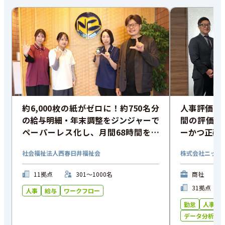
約6,000枚の紙がゼロに！約750名分
人事評価ペ
の給与明細・年末調整をジンジャーで
間の評価業
ペーパーレス化し、月間68時間を削
ーかつ正確
減
従業員満足
社会福祉法人西春日井福祉会
株式会社ニップ
11拠点
301〜1000名
商社
31拠点
人事
給与
ワークフロー
勤怠
人事
データ分析