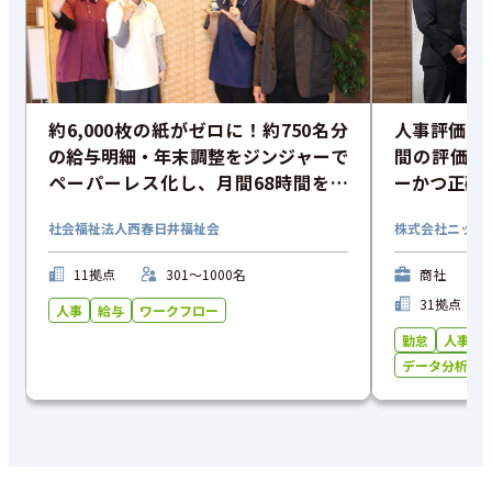
約6,000枚の紙がゼロに！約750名分
人事評価ペ
の給与明細・年末調整をジンジャーで
間の評価業
ペーパーレス化し、月間68時間を削
ーかつ正確
減
従業員満足
社会福祉法人西春日井福祉会
株式会社ニップ
11拠点
301〜1000名
商社
31拠点
人事
給与
ワークフロー
勤怠
人事
データ分析