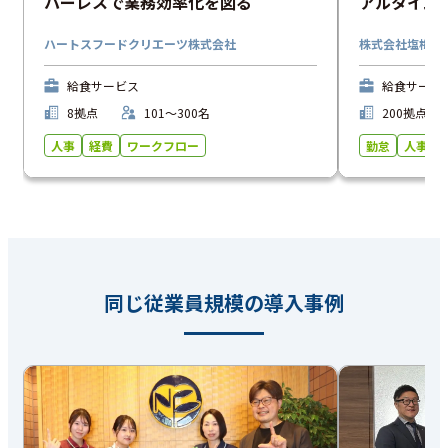
パーレスで業務効率化を図る
アルタイム
管理を推進
ハートスフードクリエーツ株式会社
株式会社塩梅
給食サービス
給食サービ
8拠点
101〜300名
200拠点
人事
経費
ワークフロー
勤怠
人事
同じ従業員規模の導入事例